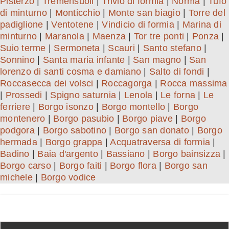
Pisterzo
|
Tremensuoli
|
Trivio di formia
|
Norma
|
Tufo
di minturno
|
Monticchio
|
Monte san biagio
|
Torre del
padiglione
|
Ventotene
|
Vindicio di formia
|
Marina di
minturno
|
Maranola
|
Maenza
|
Tor tre ponti
|
Ponza
|
Suio terme
|
Sermoneta
|
Scauri
|
Santo stefano
|
Sonnino
|
Santa maria infante
|
San magno
|
San
lorenzo di santi cosma e damiano
|
Salto di fondi
|
Roccasecca dei volsci
|
Roccagorga
|
Rocca massima
|
Prossedi
|
Spigno saturnia
|
Lenola
|
Le forna
|
Le
ferriere
|
Borgo isonzo
|
Borgo montello
|
Borgo
montenero
|
Borgo pasubio
|
Borgo piave
|
Borgo
podgora
|
Borgo sabotino
|
Borgo san donato
|
Borgo
hermada
|
Borgo grappa
|
Acquatraversa di formia
|
Badino
|
Baia d'argento
|
Bassiano
|
Borgo bainsizza
|
Borgo carso
|
Borgo faiti
|
Borgo flora
|
Borgo san
michele
|
Borgo vodice