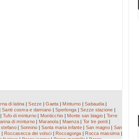
rna di latina
|
Sezze
|
Gaeta
|
Minturno
|
Sabaudia
|
|
Santi cosma e damiano
|
Sperlonga
|
Sezze stazione
|
|
Tufo di minturno
|
Monticchio
|
Monte san biagio
|
Torre
arina di minturno
|
Maranola
|
Maenza
|
Tor tre ponti
|
 stefano
|
Sonnino
|
Santa maria infante
|
San magno
|
San
i
|
Roccasecca dei volsci
|
Roccagorga
|
Rocca massima
|