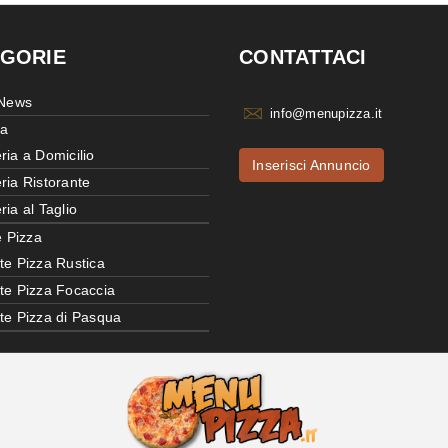
GORIE
CONTATTACI
 News
info@menupizza.it
ia
ria a Domicilio
Inserisci Annuncio
ria Ristorante
ria al Taglio
e Pizza
te Pizza Rustica
tte Pizza Focaccia
tte Pizza di Pasqua