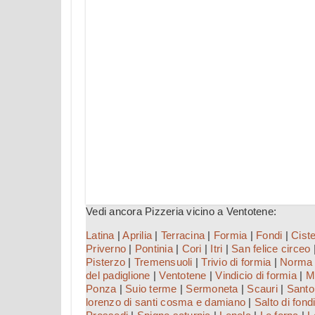
Vedi ancora Pizzeria vicino a Ventotene:
Latina
|
Aprilia
|
Terracina
|
Formia
|
Fondi
|
Ciste
Priverno
|
Pontinia
|
Cori
|
Itri
|
San felice circeo
Pisterzo
|
Tremensuoli
|
Trivio di formia
|
Norma
del padiglione
|
Ventotene
|
Vindicio di formia
|
M
Ponza
|
Suio terme
|
Sermoneta
|
Scauri
|
Santo
lorenzo di santi cosma e damiano
|
Salto di fond