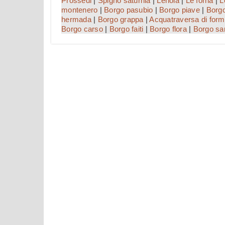
Prossedi
|
Spigno saturnia
|
Lenola
|
Le forna
|
L
montenero
|
Borgo pasubio
|
Borgo piave
|
Borg
hermada
|
Borgo grappa
|
Acquatraversa di form
Borgo carso
|
Borgo faiti
|
Borgo flora
|
Borgo sa