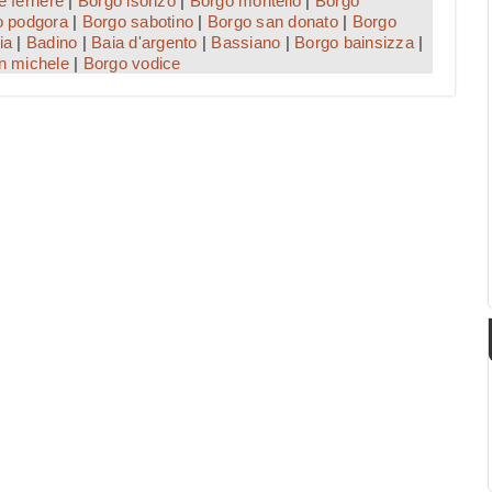
e ferriere
|
Borgo isonzo
|
Borgo montello
|
Borgo
o podgora
|
Borgo sabotino
|
Borgo san donato
|
Borgo
ia
|
Badino
|
Baia d'argento
|
Bassiano
|
Borgo bainsizza
|
n michele
|
Borgo vodice