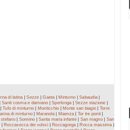
rna di latina
|
Sezze
|
Gaeta
|
Minturno
|
Sabaudia
|
|
Santi cosma e damiano
|
Sperlonga
|
Sezze stazione
|
|
Tufo di minturno
|
Monticchio
|
Monte san biagio
|
Torre
arina di minturno
|
Maranola
|
Maenza
|
Tor tre ponti
|
 stefano
|
Sonnino
|
Santa maria infante
|
San magno
|
San
i
|
Roccasecca dei volsci
|
Roccagorga
|
Rocca massima
|