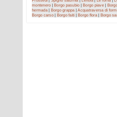
Prossedi
|
Spigno saturnia
|
Lenola
|
Le forna
|
L
montenero
|
Borgo pasubio
|
Borgo piave
|
Borg
hermada
|
Borgo grappa
|
Acquatraversa di form
Borgo carso
|
Borgo faiti
|
Borgo flora
|
Borgo sa