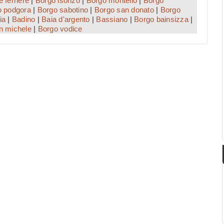
e ferriere
|
Borgo isonzo
|
Borgo montello
|
Borgo
o podgora
|
Borgo sabotino
|
Borgo san donato
|
Borgo
ia
|
Badino
|
Baia d'argento
|
Bassiano
|
Borgo bainsizza
|
n michele
|
Borgo vodice