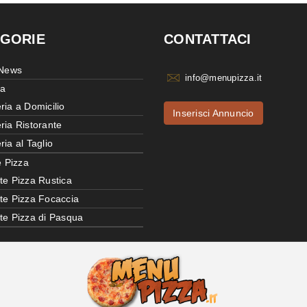
GORIE
CONTATTACI
 News
info@menupizza.it
ia
ria a Domicilio
Inserisci Annuncio
ria Ristorante
ria al Taglio
e Pizza
te Pizza Rustica
tte Pizza Focaccia
tte Pizza di Pasqua