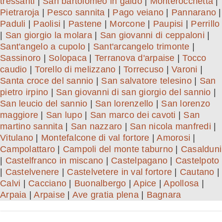
tressanti
|
San bartolomeo in galdo
|
Monterocchetta
|
Pietraroja
|
Pesco sannita
|
Pago veiano
|
Pannarano
|
Paduli
|
Paolisi
|
Pastene
|
Morcone
|
Paupisi
|
Perrillo
|
San giorgio la molara
|
San giovanni di ceppaloni
|
Sant'angelo a cupolo
|
Sant'arcangelo trimonte
|
Sassinoro
|
Solopaca
|
Terranova d'arpaise
|
Tocco
caudio
|
Torello di melizzano
|
Torrecuso
|
Varoni
|
Santa croce del sannio
|
San salvatore telesino
|
San
pietro irpino
|
San giovanni di san giorgio del sannio
|
San leucio del sannio
|
San lorenzello
|
San lorenzo
maggiore
|
San lupo
|
San marco dei cavoti
|
San
martino sannita
|
San nazzaro
|
San nicola manfredi
|
Vitulano
|
Montefalcone di val fortore
|
Amorosi
|
Campolattaro
|
Campoli del monte taburno
|
Casalduni
|
Castelfranco in miscano
|
Castelpagano
|
Castelpoto
|
Castelvenere
|
Castelvetere in val fortore
|
Cautano
|
Calvi
|
Cacciano
|
Buonalbergo
|
Apice
|
Apollosa
|
Arpaia
|
Arpaise
|
Ave gratia plena
|
Bagnara