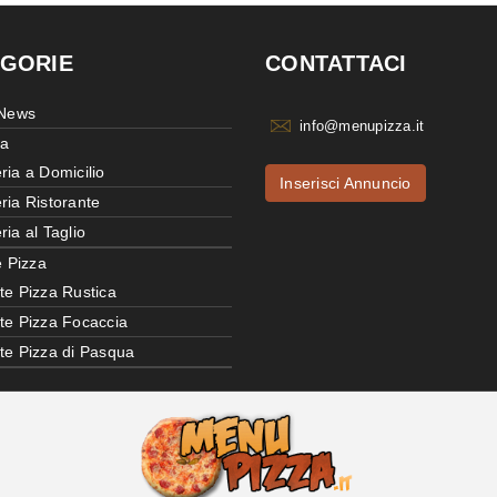
GORIE
CONTATTACI
 News
info@menupizza.it
ia
ria a Domicilio
Inserisci Annuncio
ria Ristorante
ria al Taglio
e Pizza
te Pizza Rustica
tte Pizza Focaccia
tte Pizza di Pasqua