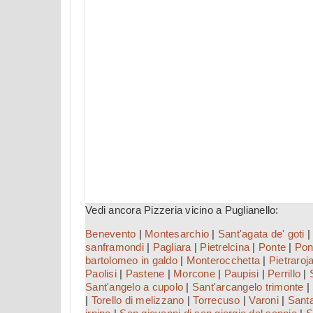
Vedi ancora Pizzeria vicino a Puglianello:
Benevento
|
Montesarchio
|
Sant'agata de' goti
sanframondi
|
Pagliara
|
Pietrelcina
|
Ponte
|
Pon
bartolomeo in galdo
|
Monterocchetta
|
Pietraroj
Paolisi
|
Pastene
|
Morcone
|
Paupisi
|
Perrillo
|
Sant'angelo a cupolo
|
Sant'arcangelo trimonte
|
|
Torello di melizzano
|
Torrecuso
|
Varoni
|
Santa