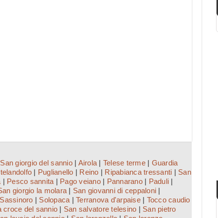
|
San giorgio del sannio
|
Airola
|
Telese terme
|
Guardia
telandolfo
|
Puglianello
|
Reino
|
Ripabianca tressanti
|
San
a
|
Pesco sannita
|
Pago veiano
|
Pannarano
|
Paduli
|
San giorgio la molara
|
San giovanni di ceppaloni
|
Sassinoro
|
Solopaca
|
Terranova d'arpaise
|
Tocco caudio
 croce del sannio
|
San salvatore telesino
|
San pietro