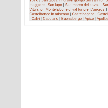
irpino
|
San giovanni di san giorgio del sannio
|
S
maggiore
|
San lupo
|
San marco dei cavoti
|
San
Vitulano
|
Montefalcone di val fortore
|
Amorosi
Castelfranco in miscano
|
Castelpagano
|
Castel
|
Calvi
|
Cacciano
|
Buonalbergo
|
Apice
|
Apollo