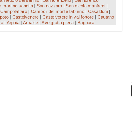
an leucio del sannio
|
San lorenzello
|
San lorenzo
 martino sannita
|
San nazzaro
|
San nicola manfredi
|
|
Campolattaro
|
Campoli del monte taburno
|
Casalduni
|
poto
|
Castelvenere
|
Castelvetere in val fortore
|
Cautano
sa
|
Arpaia
|
Arpaise
|
Ave gratia plena
|
Bagnara