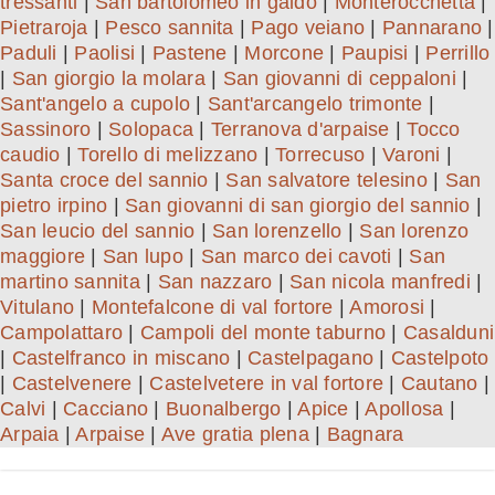
tressanti
|
San bartolomeo in galdo
|
Monterocchetta
|
Pietraroja
|
Pesco sannita
|
Pago veiano
|
Pannarano
|
Paduli
|
Paolisi
|
Pastene
|
Morcone
|
Paupisi
|
Perrillo
|
San giorgio la molara
|
San giovanni di ceppaloni
|
Sant'angelo a cupolo
|
Sant'arcangelo trimonte
|
Sassinoro
|
Solopaca
|
Terranova d'arpaise
|
Tocco
caudio
|
Torello di melizzano
|
Torrecuso
|
Varoni
|
Santa croce del sannio
|
San salvatore telesino
|
San
pietro irpino
|
San giovanni di san giorgio del sannio
|
San leucio del sannio
|
San lorenzello
|
San lorenzo
maggiore
|
San lupo
|
San marco dei cavoti
|
San
martino sannita
|
San nazzaro
|
San nicola manfredi
|
Vitulano
|
Montefalcone di val fortore
|
Amorosi
|
Campolattaro
|
Campoli del monte taburno
|
Casalduni
|
Castelfranco in miscano
|
Castelpagano
|
Castelpoto
|
Castelvenere
|
Castelvetere in val fortore
|
Cautano
|
Calvi
|
Cacciano
|
Buonalbergo
|
Apice
|
Apollosa
|
Arpaia
|
Arpaise
|
Ave gratia plena
|
Bagnara