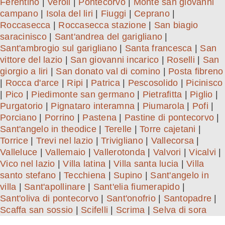
Ferentino
|
Veroli
|
Pontecorvo
|
Monte san giovanni
campano
|
Isola del liri
|
Fiuggi
|
Ceprano
|
Roccasecca
|
Roccasecca stazione
|
San biagio
saracinisco
|
Sant'andrea del garigliano
|
Sant'ambrogio sul garigliano
|
Santa francesca
|
San
vittore del lazio
|
San giovanni incarico
|
Roselli
|
San
giorgio a liri
|
San donato val di comino
|
Posta fibreno
|
Rocca d'arce
|
Ripi
|
Patrica
|
Pescosolido
|
Picinisco
|
Pico
|
Piedimonte san germano
|
Pietrafitta
|
Piglio
|
Purgatorio
|
Pignataro interamna
|
Piumarola
|
Pofi
|
Porciano
|
Porrino
|
Pastena
|
Pastine di pontecorvo
|
Sant'angelo in theodice
|
Terelle
|
Torre cajetani
|
Torrice
|
Trevi nel lazio
|
Trivigliano
|
Vallecorsa
|
Valleluce
|
Vallemaio
|
Vallerotonda
|
Valvori
|
Vicalvi
|
Vico nel lazio
|
Villa latina
|
Villa santa lucia
|
Villa
santo stefano
|
Tecchiena
|
Supino
|
Sant'angelo in
villa
|
Sant'apollinare
|
Sant'elia fiumerapido
|
Sant'oliva di pontecorvo
|
Sant'onofrio
|
Santopadre
|
Scaffa san sossio
|
Scifelli
|
Scrima
|
Selva di sora