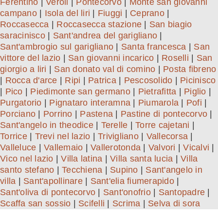
Ferentino
|
Veroli
|
Pontecorvo
|
Monte san giovanni
campano
|
Isola del liri
|
Fiuggi
|
Ceprano
|
Roccasecca
|
Roccasecca stazione
|
San biagio
saracinisco
|
Sant'andrea del garigliano
|
Sant'ambrogio sul garigliano
|
Santa francesca
|
San
vittore del lazio
|
San giovanni incarico
|
Roselli
|
San
giorgio a liri
|
San donato val di comino
|
Posta fibreno
|
Rocca d'arce
|
Ripi
|
Patrica
|
Pescosolido
|
Picinisco
|
Pico
|
Piedimonte san germano
|
Pietrafitta
|
Piglio
|
Purgatorio
|
Pignataro interamna
|
Piumarola
|
Pofi
|
Porciano
|
Porrino
|
Pastena
|
Pastine di pontecorvo
|
Sant'angelo in theodice
|
Terelle
|
Torre cajetani
|
Torrice
|
Trevi nel lazio
|
Trivigliano
|
Vallecorsa
|
Valleluce
|
Vallemaio
|
Vallerotonda
|
Valvori
|
Vicalvi
|
Vico nel lazio
|
Villa latina
|
Villa santa lucia
|
Villa
santo stefano
|
Tecchiena
|
Supino
|
Sant'angelo in
villa
|
Sant'apollinare
|
Sant'elia fiumerapido
|
Sant'oliva di pontecorvo
|
Sant'onofrio
|
Santopadre
|
Scaffa san sossio
|
Scifelli
|
Scrima
|
Selva di sora