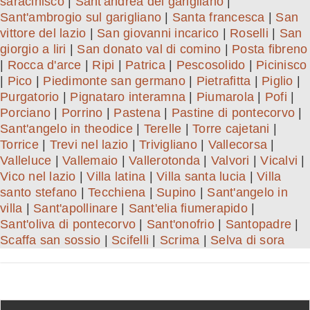
saracinisco
|
Sant'andrea del garigliano
|
Sant'ambrogio sul garigliano
|
Santa francesca
|
San
vittore del lazio
|
San giovanni incarico
|
Roselli
|
San
giorgio a liri
|
San donato val di comino
|
Posta fibreno
|
Rocca d'arce
|
Ripi
|
Patrica
|
Pescosolido
|
Picinisco
|
Pico
|
Piedimonte san germano
|
Pietrafitta
|
Piglio
|
Purgatorio
|
Pignataro interamna
|
Piumarola
|
Pofi
|
Porciano
|
Porrino
|
Pastena
|
Pastine di pontecorvo
|
Sant'angelo in theodice
|
Terelle
|
Torre cajetani
|
Torrice
|
Trevi nel lazio
|
Trivigliano
|
Vallecorsa
|
Valleluce
|
Vallemaio
|
Vallerotonda
|
Valvori
|
Vicalvi
|
Vico nel lazio
|
Villa latina
|
Villa santa lucia
|
Villa
santo stefano
|
Tecchiena
|
Supino
|
Sant'angelo in
villa
|
Sant'apollinare
|
Sant'elia fiumerapido
|
Sant'oliva di pontecorvo
|
Sant'onofrio
|
Santopadre
|
Scaffa san sossio
|
Scifelli
|
Scrima
|
Selva di sora