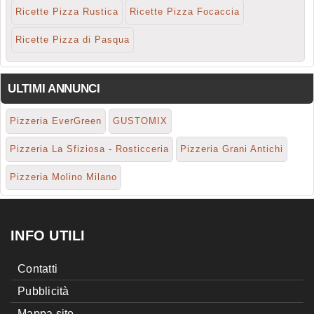
Ricette Pizza Rustica
Ricette Pizza Focaccia
Ricette Pizza di Pasqua
ULTIMI ANNUNCI
Pizzeria EverGreen
GUSTOMIX
Pizzeria La Sfiziosa - Rosticceria
Pizzeria Grani Antichi
Pizzeria Molino Milano
INFO UTILI
Contatti
Pubblicità
Mappa sito