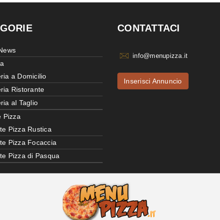
GORIE
CONTATTACI
 News
info@menupizza.it
ia
ria a Domicilio
Inserisci Annuncio
ria Ristorante
ria al Taglio
e Pizza
te Pizza Rustica
tte Pizza Focaccia
tte Pizza di Pasqua