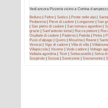
Vedi ancora Pizzeria vicino a Cortina d ampezzo
Belluno
|
Feltre
|
Sedico
|
Ponte nelle alpi
|
Santa
Pedavena
|
Pieve di cadore
|
Longarone
|
San gr
|
San pietro di cadore
|
San tomaso agordino
|
S
grazie
|
Sant'antonio tortal
|
Rocca pietore
|
Rocc
Ospitale di cadore
|
Paderno
|
Padola
|
Pelos
|
P
Puos d'alpago
|
Quero
|
Misurina
|
Reane
|
Santo
Verocai
|
Vigo di cadore
|
Villa di villa
|
Villabrun
Villapiccola
|
Visome
|
Vodo cadore
|
Voltago ag
Vallada agordina
|
Tiser
|
Sottocastello
|
Selva di
Sospirolo
|
Sossai
|
Soverzene
|
Sovramonte
|
S