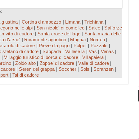
:
 giustina
|
Cortina d'ampezzo
|
Limana
|
Trichiana
|
egorio nelle alpi
|
San nicolo' di comelico
|
Salce
|
Safforze
an vito di cadore
|
Santa croce del lago
|
Santa maria delle
a d'arsie'
|
Rivamonte agordino
|
Mugnai
|
Norcen
|
erarolo di cadore
|
Pieve d'alpago
|
Polpet
|
Pozzale
|
 stefano di cadore
|
Sappada
|
Vallesella
|
Vas
|
Venas
|
a
|
Villaggio turistico di borca di cadore
|
Villapaiera
|
ordino
|
Zoldo alto
|
Zoppe' di cadore
|
Valle di cadore
|
 cadore
|
Seren del grappa
|
Soccher
|
Sois
|
Soranzen
|
pert
|
Tai di cadore