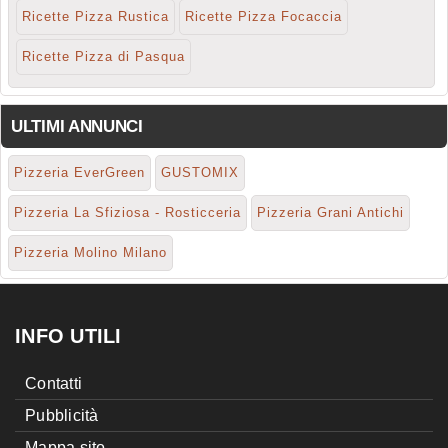
Ricette Pizza Rustica
Ricette Pizza Focaccia
Ricette Pizza di Pasqua
ULTIMI ANNUNCI
Pizzeria EverGreen
GUSTOMIX
Pizzeria La Sfiziosa - Rosticceria
Pizzeria Grani Antichi
Pizzeria Molino Milano
INFO UTILI
Contatti
Pubblicità
Mappa sito