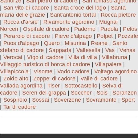
Safforze
|
San pietro di cadore
|
San tomaso agordino
|
San vito di cadore
|
Santa croce del lago
|
Santa
maria delle grazie
|
Sant'antonio tortal
|
Rocca pietore
|
Rocca d'arsie'
|
Rivamonte agordino
|
Mugnai
|
Norcen
|
Ospitale di cadore
|
Paderno
|
Padola
|
Pelos
|
Perarolo di cadore
|
Pieve d'alpago
|
Polpet
|
Pozzale
|
Puos d'alpago
|
Quero
|
Misurina
|
Reane
|
Santo
stefano di cadore
|
Sappada
|
Vallesella
|
Vas
|
Venas
|
Verocai
|
Vigo di cadore
|
Villa di villa
|
Villabruna
|
Villaggio turistico di borca di cadore
|
Villapaiera
|
Villapiccola
|
Visome
|
Vodo cadore
|
Voltago agordino
|
Zoldo alto
|
Zoppe' di cadore
|
Valle di cadore
|
Vallada agordina
|
Tiser
|
Sottocastello
|
Selva di
cadore
|
Seren del grappa
|
Soccher
|
Sois
|
Soranzen
|
Sospirolo
|
Sossai
|
Soverzene
|
Sovramonte
|
Spert
|
Tai di cadore