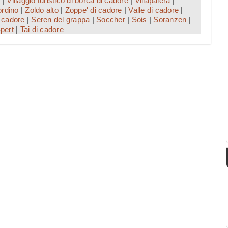
a
|
Villaggio turistico di borca di cadore
|
Villapaiera
|
ordino
|
Zoldo alto
|
Zoppe' di cadore
|
Valle di cadore
|
 cadore
|
Seren del grappa
|
Soccher
|
Sois
|
Soranzen
|
pert
|
Tai di cadore