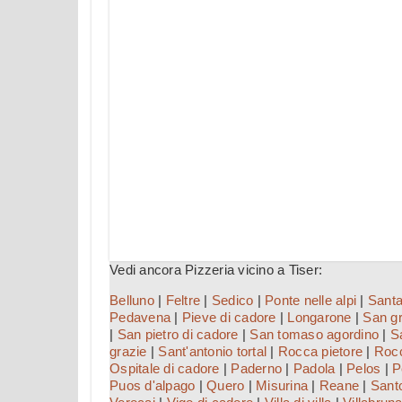
Vedi ancora Pizzeria vicino a Tiser:
Belluno
|
Feltre
|
Sedico
|
Ponte nelle alpi
|
Santa
Pedavena
|
Pieve di cadore
|
Longarone
|
San gr
|
San pietro di cadore
|
San tomaso agordino
|
S
grazie
|
Sant'antonio tortal
|
Rocca pietore
|
Rocc
Ospitale di cadore
|
Paderno
|
Padola
|
Pelos
|
P
Puos d'alpago
|
Quero
|
Misurina
|
Reane
|
Santo