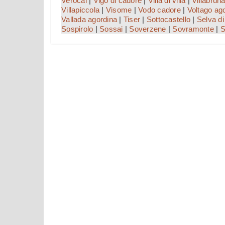
Verocai
|
Vigo di cadore
|
Villa di villa
|
Villabrun
Villapiccola
|
Visome
|
Vodo cadore
|
Voltago ag
Vallada agordina
|
Tiser
|
Sottocastello
|
Selva di
Sospirolo
|
Sossai
|
Soverzene
|
Sovramonte
|
S