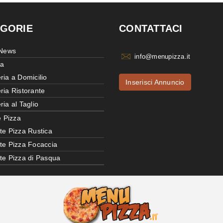
GORIE
CONTATTACI
 News
info@menupizza.it
ia
ria a Domicilio
Inserisci Annuncio
ria Ristorante
ria al Taglio
e Pizza
te Pizza Rustica
tte Pizza Focaccia
tte Pizza di Pasqua