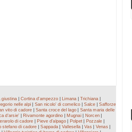
 giustina
|
Cortina d'ampezzo
|
Limana
|
Trichiana
|
egorio nelle alpi
|
San nicolo' di comelico
|
Salce
|
Safforze
an vito di cadore
|
Santa croce del lago
|
Santa maria delle
a d'arsie'
|
Rivamonte agordino
|
Mugnai
|
Norcen
|
erarolo di cadore
|
Pieve d'alpago
|
Polpet
|
Pozzale
|
 stefano di cadore
|
Sappada
|
Vallesella
|
Vas
|
Venas
|