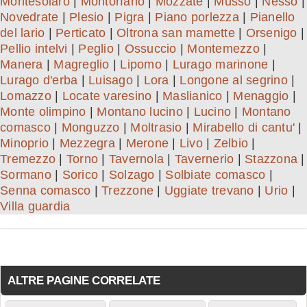
Montesolaro
|
Montorfano
|
Mozzate
|
Musso
|
Nesso
|
Novedrate
|
Plesio
|
Pigra
|
Piano porlezza
|
Pianello
del lario
|
Perticato
|
Oltrona san mamette
|
Orsenigo
|
Pellio intelvi
|
Peglio
|
Ossuccio
|
Montemezzo
|
Manera
|
Magreglio
|
Lipomo
|
Lurago marinone
|
Lurago d'erba
|
Luisago
|
Lora
|
Longone al segrino
|
Lomazzo
|
Locate varesino
|
Maslianico
|
Menaggio
|
Monte olimpino
|
Montano lucino
|
Lucino
|
Montano
comasco
|
Monguzzo
|
Moltrasio
|
Mirabello di cantu'
|
Minoprio
|
Mezzegra
|
Merone
|
Livo
|
Zelbio
|
Tremezzo
|
Torno
|
Tavernola
|
Tavernerio
|
Stazzona
|
Sormano
|
Sorico
|
Solzago
|
Solbiate comasco
|
Senna comasco
|
Trezzone
|
Uggiate trevano
|
Urio
|
Villa guardia
ALTRE PAGINE CORRELATE