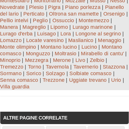
Montesolaro
|
Montorfano
|
Mozzate
|
Musso
|
Nesso
|
Novedrate
|
Plesio
|
Pigra
|
Piano porlezza
|
Pianello
del lario
|
Perticato
|
Oltrona san mamette
|
Orsenigo
|
Pellio intelvi
|
Peglio
|
Ossuccio
|
Montemezzo
|
Manera
|
Magreglio
|
Lipomo
|
Lurago marinone
|
Lurago d'erba
|
Luisago
|
Lora
|
Longone al segrino
|
Lomazzo
|
Locate varesino
|
Maslianico
|
Menaggio
|
Monte olimpino
|
Montano lucino
|
Lucino
|
Montano
comasco
|
Monguzzo
|
Moltrasio
|
Mirabello di cantu'
|
Minoprio
|
Mezzegra
|
Merone
|
Livo
|
Zelbio
|
Tremezzo
|
Torno
|
Tavernola
|
Tavernerio
|
Stazzona
|
Sormano
|
Sorico
|
Solzago
|
Solbiate comasco
|
Senna comasco
|
Trezzone
|
Uggiate trevano
|
Urio
|
Villa guardia
ALTRE PAGINE CORRELATE