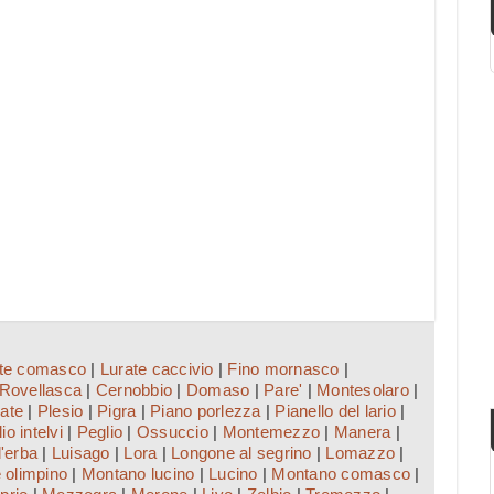
ate comasco
|
Lurate caccivio
|
Fino mornasco
|
Rovellasca
|
Cernobbio
|
Domaso
|
Pare'
|
Montesolaro
|
ate
|
Plesio
|
Pigra
|
Piano porlezza
|
Pianello del lario
|
io intelvi
|
Peglio
|
Ossuccio
|
Montemezzo
|
Manera
|
'erba
|
Luisago
|
Lora
|
Longone al segrino
|
Lomazzo
|
 olimpino
|
Montano lucino
|
Lucino
|
Montano comasco
|