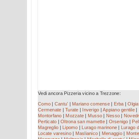
Vedi ancora Pizzeria vicino a Trezzone:
Como
|
Cantu'
|
Mariano comense
|
Erba
|
Olgi
Cermenate
|
Turate
|
Inverigo
|
Appiano gentile
|
Montorfano
|
Mozzate
|
Musso
|
Nesso
|
Novedr
Perticato
|
Oltrona san mamette
|
Orsenigo
|
Pell
Magreglio
|
Lipomo
|
Lurago marinone
|
Lurago d
Locate varesino
|
Maslianico
|
Menaggio
|
Monte