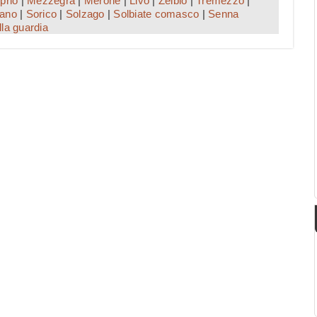
prio
|
Mezzegra
|
Merone
|
Livo
|
Zelbio
|
Tremezzo
|
ano
|
Sorico
|
Solzago
|
Solbiate comasco
|
Senna
lla guardia