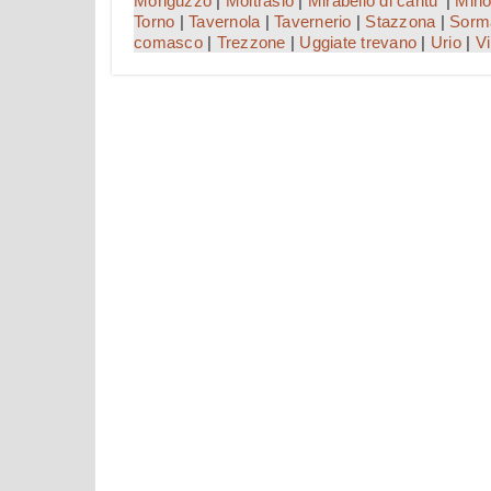
Monguzzo
|
Moltrasio
|
Mirabello di cantu'
|
Mino
Torno
|
Tavernola
|
Tavernerio
|
Stazzona
|
Sorm
comasco
|
Trezzone
|
Uggiate trevano
|
Urio
|
Vi