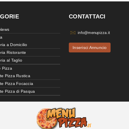
GORIE
CONTATTACI
 News
info@menupizza.it
ia
ria a Domicilio
Inserisci Annuncio
ria Ristorante
ria al Taglio
e Pizza
te Pizza Rustica
tte Pizza Focaccia
tte Pizza di Pasqua