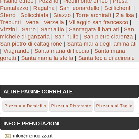
Pisano etneo
|
Pozzillo
|
Piedimonte etneo
|
Presa
|
Puntalazzo
|
Ragalna
|
San leonardello
|
Scillichenti
|
Sferro
|
Solicchiata
|
Stazzo
|
Torre archirafi
|
Zia lisa
|
Trepunti
|
Vena
|
Verzella
|
Villaggio san francesco
|
Vizzini
|
Sarro
|
Sant'alfio
|
Sant'agata li battiati
|
San
michele di ganzaria
|
San nullo
|
San pietro clarenza
|
San pietro di caltagirone
|
Santa maria degli ammalati
|
Viagrande
|
Santa maria di licodia
|
Santa maria
goretti
|
Santa maria la stella
|
Santa tecla di acireale
ALTRE PAGINE CORRELATE
Pizzeria a Domicilio
Pizzeria Ristorante
Pizzeria al Taglio
INFO E PRENOTAZIONI
info@menupizza.it