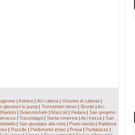
tagirone
|
Adrano
|
Aci catena
|
Gravina di catania
|
n giovanni la punta
|
Tremestieri etneo
|
Bronte
|
Aci
|
Riposto
|
Grammichele
|
Mascali
|
Pedara
|
San gregorio
amacca
|
Trecastagni
|
Santa venerina
|
Aci trezza
|
San
ntebello
|
San giuseppe alla rena
|
Piano tavola
|
Raddusa
tneo
|
Pozzillo
|
Piedimonte etneo
|
Presa
|
Puntalazzo
|