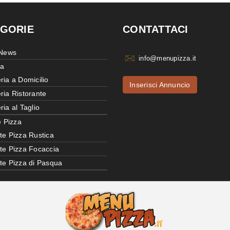
GORIE
CONTATTACI
 News
info@menupizza.it
ia
ria a Domicilio
Inserisci Annuncio
ria Ristorante
ria al Taglio
e Pizza
te Pizza Rustica
tte Pizza Focaccia
tte Pizza di Pasqua