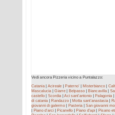
Vedi ancora Pizzeria vicino a Puntalazzo:
Catania
|
Acireale
|
Paterno'
|
Misterbianco
|
Cal
Mascalucia
|
Giarre
|
Belpasso
|
Biancavilla
|
Sa
castello
|
Scordia
|
Aci sant'antonio
|
Palagonia
di catania
|
Randazzo
|
Motta sant'anastasia
|
R
giovanni di galermo
|
Pasteria
|
San giovanni mo
|
Piano d'arci
|
Picanello
|
Piano d'api
|
Pisano e