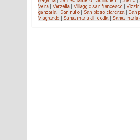
Ragalna
|
San leonardello
|
Scillichenti
|
Sferro
|
Vena
|
Verzella
|
Villaggio san francesco
|
Vizzin
ganzaria
|
San nullo
|
San pietro clarenza
|
San p
Viagrande
|
Santa maria di licodia
|
Santa maria g