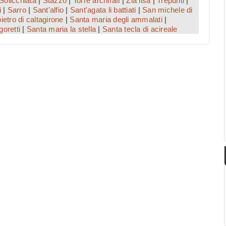
Solicchiata
|
Stazzo
|
Torre archirafi
|
Zia lisa
|
Trepunti
|
i
|
Sarro
|
Sant'alfio
|
Sant'agata li battiati
|
San michele di
ietro di caltagirone
|
Santa maria degli ammalati
|
oretti
|
Santa maria la stella
|
Santa tecla di acireale