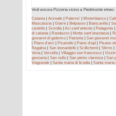
Vedi ancora Pizzeria vicino a Piedimonte etneo:
Catania
|
Acireale
|
Paterno'
|
Misterbianco
|
Cal
Mascalucia
|
Giarre
|
Belpasso
|
Biancavilla
|
Sa
castello
|
Scordia
|
Aci sant'antonio
|
Palagonia
di catania
|
Randazzo
|
Motta sant'anastasia
|
R
giovanni di galermo
|
Pasteria
|
San giovanni mo
|
Piano d'arci
|
Picanello
|
Piano d'api
|
Pisano e
Ragalna
|
San leonardello
|
Scillichenti
|
Sferro
|
Vena
|
Verzella
|
Villaggio san francesco
|
Vizzin
ganzaria
|
San nullo
|
San pietro clarenza
|
San p
Viagrande
|
Santa maria di licodia
|
Santa maria g