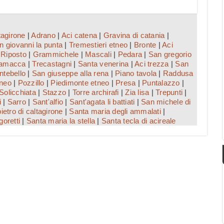
tagirone
|
Adrano
|
Aci catena
|
Gravina di catania
|
n giovanni la punta
|
Tremestieri etneo
|
Bronte
|
Aci
|
Riposto
|
Grammichele
|
Mascali
|
Pedara
|
San gregorio
amacca
|
Trecastagni
|
Santa venerina
|
Aci trezza
|
San
ntebello
|
San giuseppe alla rena
|
Piano tavola
|
Raddusa
tneo
|
Pozzillo
|
Piedimonte etneo
|
Presa
|
Puntalazzo
|
Solicchiata
|
Stazzo
|
Torre archirafi
|
Zia lisa
|
Trepunti
|
i
|
Sarro
|
Sant'alfio
|
Sant'agata li battiati
|
San michele di
ietro di caltagirone
|
Santa maria degli ammalati
|
oretti
|
Santa maria la stella
|
Santa tecla di acireale