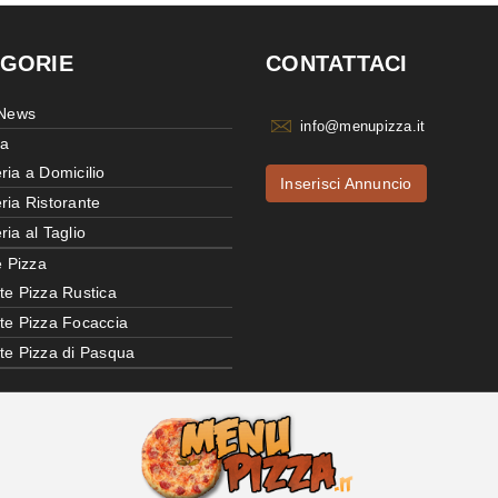
GORIE
CONTATTACI
 News
info@menupizza.it
ia
ria a Domicilio
Inserisci Annuncio
ria Ristorante
ria al Taglio
e Pizza
te Pizza Rustica
tte Pizza Focaccia
tte Pizza di Pasqua