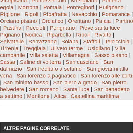
Vicopisano
|
Pontasserchio
|
Musigliano
|
Ponte a
egola
|
Morrona
|
Pomaia
|
Ponteginori
|
Putignano
|
Riglione
|
Rigoli
|
Ripafratta
|
Navacchio
|
Pomarance
|
Orciano pisano
|
Orciatico
|
Orentano
|
Palaia
|
Partino
|
Pastina
|
Peccioli
|
Perignano
|
Pieve santa luce
|
Pignano
|
Nodica
|
Riparbella
|
Ripoli
|
Rivalto
|
Selvatelle
|
Serrazzano
|
Soiana
|
Staffoli
|
Terricciola
|
Tirrenia
|
Treggiaia
|
Uliveto terme
|
Usigliano
|
Villa
campanile
|
Villa saletta
|
Villamagna
|
Sasso pisano
|
Sassa
|
Saline di volterra
|
San casciano
|
San
dalmazio
|
San frediano a settimo
|
San giovanni alla
vena
|
San lorenzo a pagnatico
|
San lorenzo alle corti
|
San miniato basso
|
San piero a grado
|
San pietro
belvedere
|
San romano
|
Santa luce
|
San benedetto
a settimo
|
Montione
|
Alica
|
Castellina marittima
ALTRE PAGINE CORRELATE