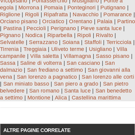
Vicopisano
|
Pontasserchio
|
Musigliano
|
Ponte a
egola
|
Morrona
|
Pomaia
|
Ponteginori
|
Putignano
|
Riglione
|
Rigoli
|
Ripafratta
|
Navacchio
|
Pomarance
|
Orciano pisano
|
Orciatico
|
Orentano
|
Palaia
|
Partino
|
Pastina
|
Peccioli
|
Perignano
|
Pieve santa luce
|
Pignano
|
Nodica
|
Riparbella
|
Ripoli
|
Rivalto
|
Selvatelle
|
Serrazzano
|
Soiana
|
Staffoli
|
Terricciola
|
Tirrenia
|
Treggiaia
|
Uliveto terme
|
Usigliano
|
Villa
campanile
|
Villa saletta
|
Villamagna
|
Sasso pisano
|
Sassa
|
Saline di volterra
|
San casciano
|
San
dalmazio
|
San frediano a settimo
|
San giovanni alla
vena
|
San lorenzo a pagnatico
|
San lorenzo alle corti
|
San miniato basso
|
San piero a grado
|
San pietro
belvedere
|
San romano
|
Santa luce
|
San benedetto
a settimo
|
Montione
|
Alica
|
Castellina marittima
ALTRE PAGINE CORRELATE