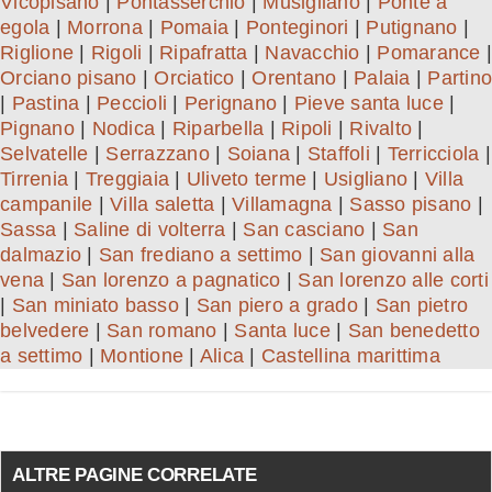
Vicopisano
|
Pontasserchio
|
Musigliano
|
Ponte a
egola
|
Morrona
|
Pomaia
|
Ponteginori
|
Putignano
|
Riglione
|
Rigoli
|
Ripafratta
|
Navacchio
|
Pomarance
|
Orciano pisano
|
Orciatico
|
Orentano
|
Palaia
|
Partino
|
Pastina
|
Peccioli
|
Perignano
|
Pieve santa luce
|
Pignano
|
Nodica
|
Riparbella
|
Ripoli
|
Rivalto
|
Selvatelle
|
Serrazzano
|
Soiana
|
Staffoli
|
Terricciola
|
Tirrenia
|
Treggiaia
|
Uliveto terme
|
Usigliano
|
Villa
campanile
|
Villa saletta
|
Villamagna
|
Sasso pisano
|
Sassa
|
Saline di volterra
|
San casciano
|
San
dalmazio
|
San frediano a settimo
|
San giovanni alla
vena
|
San lorenzo a pagnatico
|
San lorenzo alle corti
|
San miniato basso
|
San piero a grado
|
San pietro
belvedere
|
San romano
|
Santa luce
|
San benedetto
a settimo
|
Montione
|
Alica
|
Castellina marittima
ALTRE PAGINE CORRELATE