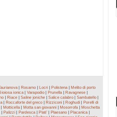
Taurianova
|
Rosarno
|
Locri
|
Polistena
|
Melito di porto
Gioiosa ionica
|
Varapodio
|
Prunella
|
Ravagnese
|
ino
|
Riace
|
Saline joniche
|
Salice calabro
|
Sambatello
|
ca
|
Roccaforte del greco
|
Rizziconi
|
Roghudi
|
Porelli di
|
Motticella
|
Motta san giovanni
|
Mosorrofa
|
Moschetta
a
|
Palizzi
|
Pardesca
|
Plati'
|
Plaesano
|
Placanica
|