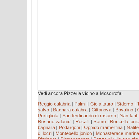
Vedi ancora Pizzeria vicino a Mosorrofa:
Reggio calabria
|
Palmi
|
Gioia tauro
|
Siderno
|
salvo
|
Bagnara calabra
|
Cittanova
|
Bovalino
|
Portigliola
|
San ferdinando di rosarno
|
San fant
Rosario valanidi
|
Rosali'
|
Samo
|
Roccella ioni
bagnara
|
Podargoni
|
Oppido mamertina
|
Natile
di locri
|
Montebello jonico
|
Monasterace marin