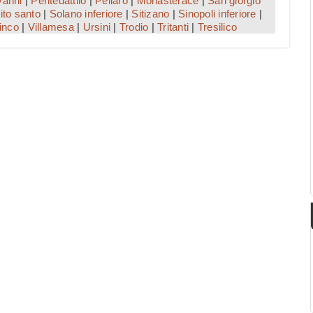
vanni
|
Pentedattilo
|
Pellaro
|
Monasterace
|
San giorgio
ito santo
|
Solano inferiore
|
Sitizano
|
Sinopoli inferiore
|
inco
|
Villamesa
|
Ursini
|
Trodio
|
Tritanti
|
Tresilico