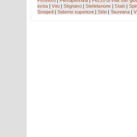
Piminoro
|
Pietrapennata
|
Pezzo di villa san gio
extra
|
Vito
|
Stignano
|
Stelletanone
|
Staiti
|
Spir
Sinopoli
|
Siderno superiore
|
Stilo
|
Taureana
|
V