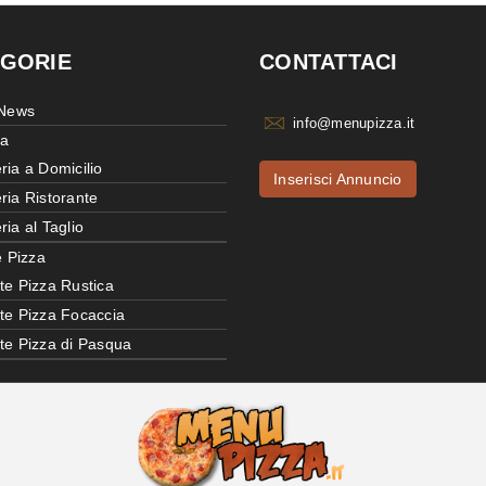
GORIE
CONTATTACI
 News
info@menupizza.it
ia
ria a Domicilio
Inserisci Annuncio
ria Ristorante
ria al Taglio
e Pizza
te Pizza Rustica
tte Pizza Focaccia
tte Pizza di Pasqua