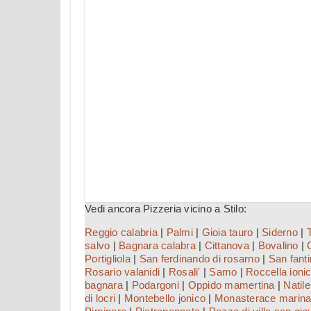
Vedi ancora Pizzeria vicino a Stilo:
Reggio calabria
|
Palmi
|
Gioia tauro
|
Siderno
|
salvo
|
Bagnara calabra
|
Cittanova
|
Bovalino
|
Portigliola
|
San ferdinando di rosarno
|
San fant
Rosario valanidi
|
Rosali'
|
Samo
|
Roccella ioni
bagnara
|
Podargoni
|
Oppido mamertina
|
Natile
di locri
|
Montebello jonico
|
Monasterace marin