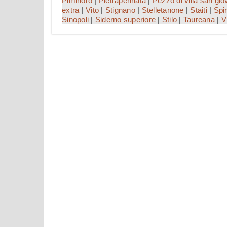
Piminoro
|
Pietrapennata
|
Pezzo di villa san gio
extra
|
Vito
|
Stignano
|
Stelletanone
|
Staiti
|
Spir
Sinopoli
|
Siderno superiore
|
Stilo
|
Taureana
|
V