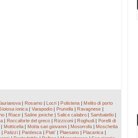
Taurianova
|
Rosarno
|
Locri
|
Polistena
|
Melito di porto
Gioiosa ionica
|
Varapodio
|
Prunella
|
Ravagnese
|
ino
|
Riace
|
Saline joniche
|
Salice calabro
|
Sambatello
|
ca
|
Roccaforte del greco
|
Rizziconi
|
Roghudi
|
Porelli di
|
Motticella
|
Motta san giovanni
|
Mosorrofa
|
Moschetta
a
|
Palizzi
|
Pardesca
|
Plati'
|
Plaesano
|
Placanica
|