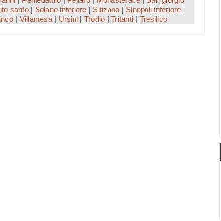
vanni
|
Pentedattilo
|
Pellaro
|
Monasterace
|
San giorgio
ito santo
|
Solano inferiore
|
Sitizano
|
Sinopoli inferiore
|
inco
|
Villamesa
|
Ursini
|
Trodio
|
Tritanti
|
Tresilico