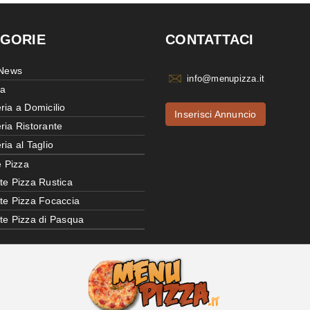
GORIE
CONTATTACI
 News
info@menupizza.it
ia
ria a Domicilio
Inserisci Annuncio
ria Ristorante
ria al Taglio
e Pizza
te Pizza Rustica
tte Pizza Focaccia
tte Pizza di Pasqua