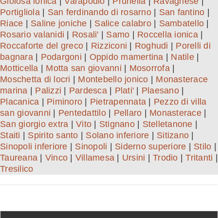
Gioiosa ionica
|
Varapodio
|
Prunella
|
Ravagnese
|
Portigliola
|
San ferdinando di rosarno
|
San fantino
|
Riace
|
Saline joniche
|
Salice calabro
|
Sambatello
|
Rosario valanidi
|
Rosali'
|
Samo
|
Roccella ionica
|
Roccaforte del greco
|
Rizziconi
|
Roghudi
|
Porelli di
bagnara
|
Podargoni
|
Oppido mamertina
|
Natile
|
Motticella
|
Motta san giovanni
|
Mosorrofa
|
Moschetta di locri
|
Montebello jonico
|
Monasterace
marina
|
Palizzi
|
Pardesca
|
Plati'
|
Plaesano
|
Placanica
|
Piminoro
|
Pietrapennata
|
Pezzo di villa
san giovanni
|
Pentedattilo
|
Pellaro
|
Monasterace
|
San giorgio extra
|
Vito
|
Stignano
|
Stelletanone
|
Staiti
|
Spirito santo
|
Solano inferiore
|
Sitizano
|
Sinopoli inferiore
|
Sinopoli
|
Siderno superiore
|
Stilo
|
Taureana
|
Vinco
|
Villamesa
|
Ursini
|
Trodio
|
Tritanti
|
Tresilico