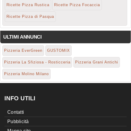
Ricette Pizza Rustica
Ricette Pizza Focaccia
Ricette Pizza di Pasqua
ULTIMI ANNUNCI
Pizzeria EverGreen
GUSTOMIX
Pizzeria La Sfiziosa - Rosticceria
Pizzeria Grani Antichi
Pizzeria Molino Milano
INFO UTILI
Contatti
Pubblicità
Mappa sito