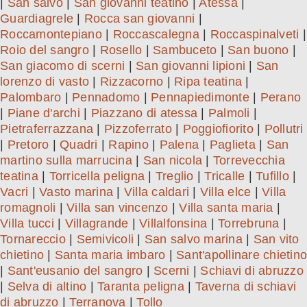
|
San salvo
|
San giovanni teatino
|
Atessa
|
Guardiagrele
|
Rocca san giovanni
|
Roccamontepiano
|
Roccascalegna
|
Roccaspinalveti
|
Roio del sangro
|
Rosello
|
Sambuceto
|
San buono
|
San giacomo di scerni
|
San giovanni lipioni
|
San
lorenzo di vasto
|
Rizzacorno
|
Ripa teatina
|
Palombaro
|
Pennadomo
|
Pennapiedimonte
|
Perano
|
Piane d'archi
|
Piazzano di atessa
|
Palmoli
|
Pietraferrazzana
|
Pizzoferrato
|
Poggiofiorito
|
Pollutri
|
Pretoro
|
Quadri
|
Rapino
|
Palena
|
Paglieta
|
San
martino sulla marrucina
|
San nicola
|
Torrevecchia
teatina
|
Torricella peligna
|
Treglio
|
Tricalle
|
Tufillo
|
Vacri
|
Vasto marina
|
Villa caldari
|
Villa elce
|
Villa
romagnoli
|
Villa san vincenzo
|
Villa santa maria
|
Villa tucci
|
Villagrande
|
Villalfonsina
|
Torrebruna
|
Tornareccio
|
Semivicoli
|
San salvo marina
|
San vito
chietino
|
Santa maria imbaro
|
Sant'apollinare chietino
|
Sant'eusanio del sangro
|
Scerni
|
Schiavi di abruzzo
|
Selva di altino
|
Taranta peligna
|
Taverna di schiavi
di abruzzo
|
Terranova
|
Tollo