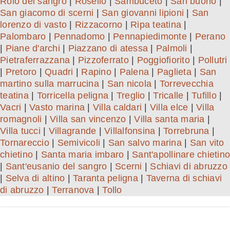
Roio del sangro
|
Rosello
|
Sambuceto
|
San buono
|
San giacomo di scerni
|
San giovanni lipioni
|
San
lorenzo di vasto
|
Rizzacorno
|
Ripa teatina
|
Palombaro
|
Pennadomo
|
Pennapiedimonte
|
Perano
|
Piane d'archi
|
Piazzano di atessa
|
Palmoli
|
Pietraferrazzana
|
Pizzoferrato
|
Poggiofiorito
|
Pollutri
|
Pretoro
|
Quadri
|
Rapino
|
Palena
|
Paglieta
|
San
martino sulla marrucina
|
San nicola
|
Torrevecchia
teatina
|
Torricella peligna
|
Treglio
|
Tricalle
|
Tufillo
|
Vacri
|
Vasto marina
|
Villa caldari
|
Villa elce
|
Villa
romagnoli
|
Villa san vincenzo
|
Villa santa maria
|
Villa tucci
|
Villagrande
|
Villalfonsina
|
Torrebruna
|
Tornareccio
|
Semivicoli
|
San salvo marina
|
San vito
chietino
|
Santa maria imbaro
|
Sant'apollinare chietino
|
Sant'eusanio del sangro
|
Scerni
|
Schiavi di abruzzo
|
Selva di altino
|
Taranta peligna
|
Taverna di schiavi
di abruzzo
|
Terranova
|
Tollo