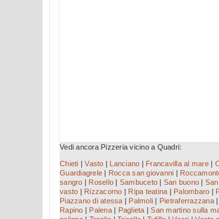
Vedi ancora Pizzeria vicino a Quadri:
Chieti
|
Vasto
|
Lanciano
|
Francavilla al mare
|
O
Guardiagrele
|
Rocca san giovanni
|
Roccamont
sangro
|
Rosello
|
Sambuceto
|
San buono
|
San
vasto
|
Rizzacorno
|
Ripa teatina
|
Palombaro
|
Piazzano di atessa
|
Palmoli
|
Pietraferrazzana
Rapino
|
Palena
|
Paglieta
|
San martino sulla m