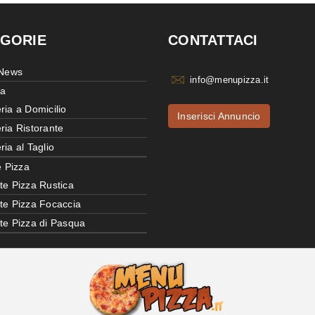
GORIE
CONTATTACI
 News
info@menupizza.it
ia
ria a Domicilio
Inserisci Annuncio
ria Ristorante
ria al Taglio
e Pizza
te Pizza Rustica
tte Pizza Focaccia
tte Pizza di Pasqua