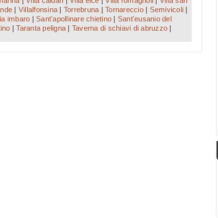
marina
|
Villa caldari
|
Villa elce
|
Villa romagnoli
|
Villa san
ande
|
Villalfonsina
|
Torrebruna
|
Tornareccio
|
Semivicoli
|
ia imbaro
|
Sant'apollinare chietino
|
Sant'eusanio del
tino
|
Taranta peligna
|
Taverna di schiavi di abruzzo
|