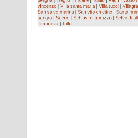
peligna
|
Treglio
|
Tricalle
|
Tufillo
|
Vacri
|
Vasto 
vincenzo
|
Villa santa maria
|
Villa tucci
|
Villagr
San salvo marina
|
San vito chietino
|
Santa mar
sangro
|
Scerni
|
Schiavi di abruzzo
|
Selva di al
Terranova
|
Tollo