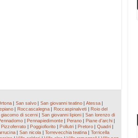
rtona
|
San salvo
|
San giovanni teatino
|
Atessa
|
epiano
|
Roccascalegna
|
Roccaspinalveti
|
Roio del
 giacomo di scerni
|
San giovanni lipioni
|
San lorenzo di
Pennadomo
|
Pennapiedimonte
|
Perano
|
Piane d'archi
|
|
Pizzoferrato
|
Poggiofiorito
|
Pollutri
|
Pretoro
|
Quadri
|
arrucina
|
San nicola
|
Torrevecchia teatina
|
Torricella