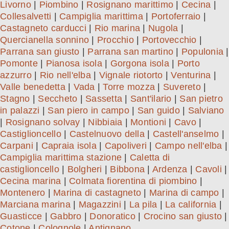
Livorno
|
Piombino
|
Rosignano marittimo
|
Cecina
|
Collesalvetti
|
Campiglia marittima
|
Portoferraio
|
Castagneto carducci
|
Rio marina
|
Nugola
|
Quercianella sonnino
|
Procchio
|
Portovecchio
|
Parrana san giusto
|
Parrana san martino
|
Populonia
|
Pomonte
|
Pianosa isola
|
Gorgona isola
|
Porto
azzurro
|
Rio nell'elba
|
Vignale riotorto
|
Venturina
|
Valle benedetta
|
Vada
|
Torre mozza
|
Suvereto
|
Stagno
|
Seccheto
|
Sassetta
|
Sant'ilario
|
San pietro
in palazzi
|
San piero in campo
|
San guido
|
Salviano
|
Rosignano solvay
|
Nibbiaia
|
Montioni
|
Cavo
|
Castiglioncello
|
Castelnuovo della
|
Castell'anselmo
|
Carpani
|
Capraia isola
|
Capoliveri
|
Campo nell'elba
|
Campiglia marittima stazione
|
Caletta di
castiglioncello
|
Bolgheri
|
Bibbona
|
Ardenza
|
Cavoli
|
Cecina marina
|
Colmata fiorentina di piombino
|
Montenero
|
Marina di castagneto
|
Marina di campo
|
Marciana marina
|
Magazzini
|
La pila
|
La california
|
Guasticce
|
Gabbro
|
Donoratico
|
Crocino san giusto
|
Cotone
|
Colognole
|
Antignano