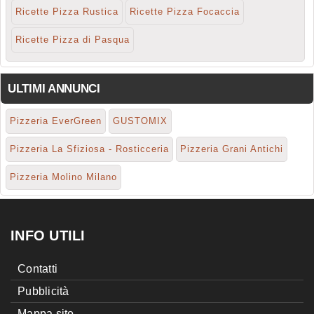
Ricette Pizza Rustica
Ricette Pizza Focaccia
Ricette Pizza di Pasqua
ULTIMI ANNUNCI
Pizzeria EverGreen
GUSTOMIX
Pizzeria La Sfiziosa - Rosticceria
Pizzeria Grani Antichi
Pizzeria Molino Milano
INFO UTILI
Contatti
Pubblicità
Mappa sito