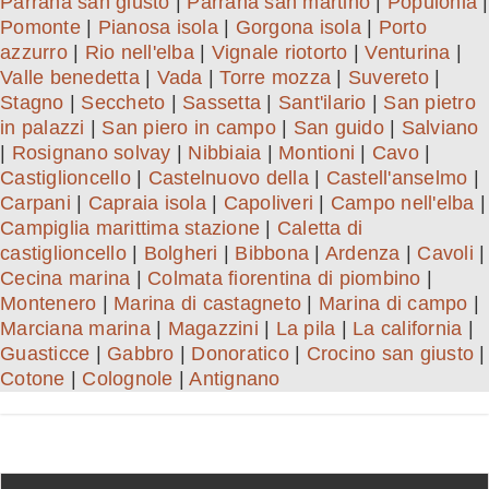
Parrana san giusto
|
Parrana san martino
|
Populonia
|
Pomonte
|
Pianosa isola
|
Gorgona isola
|
Porto
azzurro
|
Rio nell'elba
|
Vignale riotorto
|
Venturina
|
Valle benedetta
|
Vada
|
Torre mozza
|
Suvereto
|
Stagno
|
Seccheto
|
Sassetta
|
Sant'ilario
|
San pietro
in palazzi
|
San piero in campo
|
San guido
|
Salviano
|
Rosignano solvay
|
Nibbiaia
|
Montioni
|
Cavo
|
Castiglioncello
|
Castelnuovo della
|
Castell'anselmo
|
Carpani
|
Capraia isola
|
Capoliveri
|
Campo nell'elba
|
Campiglia marittima stazione
|
Caletta di
castiglioncello
|
Bolgheri
|
Bibbona
|
Ardenza
|
Cavoli
|
Cecina marina
|
Colmata fiorentina di piombino
|
Montenero
|
Marina di castagneto
|
Marina di campo
|
Marciana marina
|
Magazzini
|
La pila
|
La california
|
Guasticce
|
Gabbro
|
Donoratico
|
Crocino san giusto
|
Cotone
|
Colognole
|
Antignano