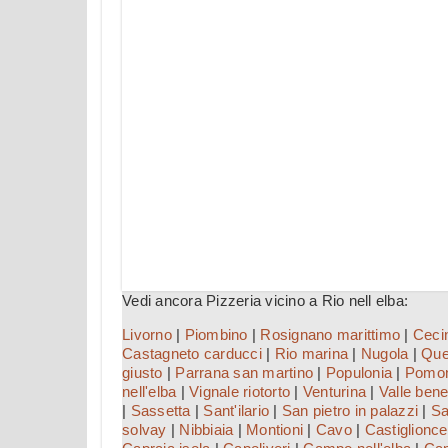
Vedi ancora Pizzeria vicino a Rio nell elba:
Livorno
|
Piombino
|
Rosignano marittimo
|
Ceci
Castagneto carducci
|
Rio marina
|
Nugola
|
Que
giusto
|
Parrana san martino
|
Populonia
|
Pomo
nell'elba
|
Vignale riotorto
|
Venturina
|
Valle bene
|
Sassetta
|
Sant'ilario
|
San pietro in palazzi
|
Sa
solvay
|
Nibbiaia
|
Montioni
|
Cavo
|
Castiglionce