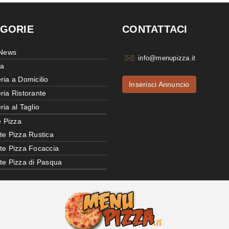
GORIE
CONTATTACI
 News
info@menupizza.it
ia
ria a Domicilio
Inserisci Annuncio
ria Ristorante
ria al Taglio
e Pizza
te Pizza Rustica
tte Pizza Focaccia
tte Pizza di Pasqua