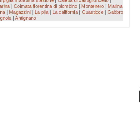
piglia marittima stazione
|
Caletta di castiglioncello
|
arina
|
Colmata fiorentina di piombino
|
Montenero
|
Marina
ina
|
Magazzini
|
La pila
|
La california
|
Guasticce
|
Gabbro
gnole
|
Antignano