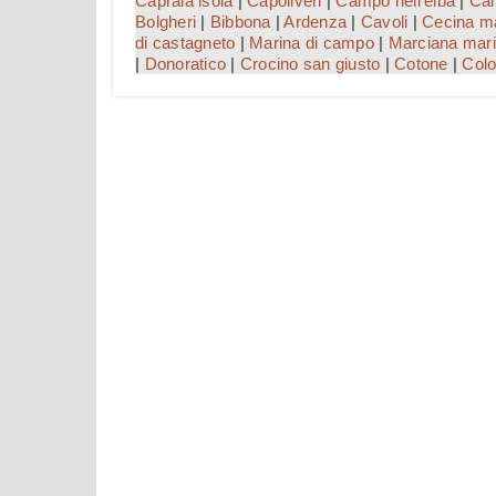
Capraia isola
|
Capoliveri
|
Campo nell'elba
|
Cam
Bolgheri
|
Bibbona
|
Ardenza
|
Cavoli
|
Cecina m
di castagneto
|
Marina di campo
|
Marciana mar
|
Donoratico
|
Crocino san giusto
|
Cotone
|
Colo