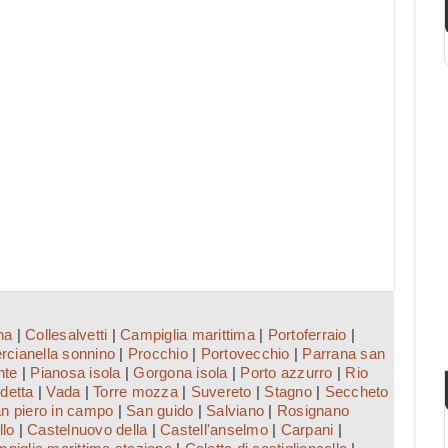
na
|
Collesalvetti
|
Campiglia marittima
|
Portoferraio
|
rcianella sonnino
|
Procchio
|
Portovecchio
|
Parrana san
nte
|
Pianosa isola
|
Gorgona isola
|
Porto azzurro
|
Rio
detta
|
Vada
|
Torre mozza
|
Suvereto
|
Stagno
|
Seccheto
n piero in campo
|
San guido
|
Salviano
|
Rosignano
llo
|
Castelnuovo della
|
Castell'anselmo
|
Carpani
|