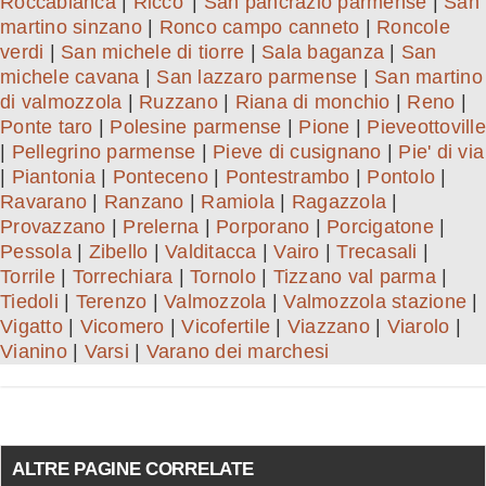
Roccabianca
|
Ricco'
|
San pancrazio parmense
|
San
martino sinzano
|
Ronco campo canneto
|
Roncole
verdi
|
San michele di tiorre
|
Sala baganza
|
San
michele cavana
|
San lazzaro parmense
|
San martino
di valmozzola
|
Ruzzano
|
Riana di monchio
|
Reno
|
Ponte taro
|
Polesine parmense
|
Pione
|
Pieveottoville
|
Pellegrino parmense
|
Pieve di cusignano
|
Pie' di via
|
Piantonia
|
Ponteceno
|
Pontestrambo
|
Pontolo
|
Ravarano
|
Ranzano
|
Ramiola
|
Ragazzola
|
Provazzano
|
Prelerna
|
Porporano
|
Porcigatone
|
Pessola
|
Zibello
|
Valditacca
|
Vairo
|
Trecasali
|
Torrile
|
Torrechiara
|
Tornolo
|
Tizzano val parma
|
Tiedoli
|
Terenzo
|
Valmozzola
|
Valmozzola stazione
|
Vigatto
|
Vicomero
|
Vicofertile
|
Viazzano
|
Viarolo
|
Vianino
|
Varsi
|
Varano dei marchesi
ALTRE PAGINE CORRELATE