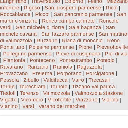
Langhirano
|
Traversetolo
|
Colorno
|
Felino
|
Mezzano
inferiore
|
Rigoso
|
San prospero parmense
|
Rico'
|
Roccabianca
|
Ricco'
|
San pancrazio parmense
|
San
martino sinzano
|
Ronco campo canneto
|
Roncole
verdi
|
San michele di tiorre
|
Sala baganza
|
San
michele cavana
|
San lazzaro parmense
|
San martino
di valmozzola
|
Ruzzano
|
Riana di monchio
|
Reno
|
Ponte taro
|
Polesine parmense
|
Pione
|
Pieveottoville
|
Pellegrino parmense
|
Pieve di cusignano
|
Pie' di via
|
Piantonia
|
Ponteceno
|
Pontestrambo
|
Pontolo
|
Ravarano
|
Ranzano
|
Ramiola
|
Ragazzola
|
Provazzano
|
Prelerna
|
Porporano
|
Porcigatone
|
Pessola
|
Zibello
|
Valditacca
|
Vairo
|
Trecasali
|
Torrile
|
Torrechiara
|
Tornolo
|
Tizzano val parma
|
Tiedoli
|
Terenzo
|
Valmozzola
|
Valmozzola stazione
|
Vigatto
|
Vicomero
|
Vicofertile
|
Viazzano
|
Viarolo
|
Vianino
|
Varsi
|
Varano dei marchesi