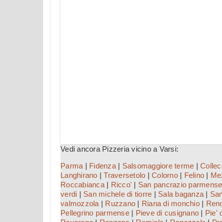
Vedi ancora Pizzeria vicino a Varsi:
Parma
|
Fidenza
|
Salsomaggiore terme
|
Collec
Langhirano
|
Traversetolo
|
Colorno
|
Felino
|
Mez
Roccabianca
|
Ricco'
|
San pancrazio parmens
verdi
|
San michele di tiorre
|
Sala baganza
|
San
valmozzola
|
Ruzzano
|
Riana di monchio
|
Ren
Pellegrino parmense
|
Pieve di cusignano
|
Pie' 