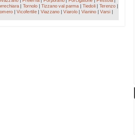
ovazzano
|
Prelerna
|
Porporano
|
Porcigatone
|
Pessola
|
orrechiara
|
Tornolo
|
Tizzano val parma
|
Tiedoli
|
Terenzo
|
comero
|
Vicofertile
|
Viazzano
|
Viarolo
|
Vianino
|
Varsi
|