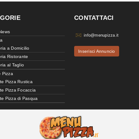
GORIE
CONTATTACI
 News
info@menupizza.it
ia
ria a Domicilio
Inserisci Annuncio
ria Ristorante
ria al Taglio
e Pizza
te Pizza Rustica
tte Pizza Focaccia
tte Pizza di Pasqua