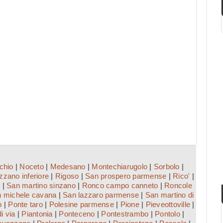
chio
|
Noceto
|
Medesano
|
Montechiarugolo
|
Sorbolo
|
zano inferiore
|
Rigoso
|
San prospero parmense
|
Rico'
|
e
|
San martino sinzano
|
Ronco campo canneto
|
Roncole
 michele cavana
|
San lazzaro parmense
|
San martino di
o
|
Ponte taro
|
Polesine parmense
|
Pione
|
Pieveottoville
|
di via
|
Piantonia
|
Ponteceno
|
Pontestrambo
|
Pontolo
|