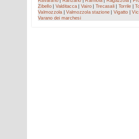
Ravarano
|
Ranzano
|
Ramiola
|
Ragazzola
|
Pr
Zibello
|
Valditacca
|
Vairo
|
Trecasali
|
Torrile
|
T
Valmozzola
|
Valmozzola stazione
|
Vigatto
|
Vi
Varano dei marchesi