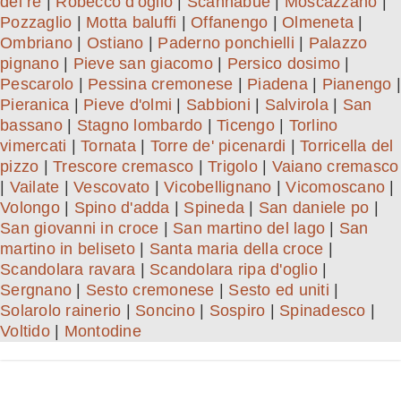
del re
|
Robecco d'oglio
|
Scannabue
|
Moscazzano
|
Pozzaglio
|
Motta baluffi
|
Offanengo
|
Olmeneta
|
Ombriano
|
Ostiano
|
Paderno ponchielli
|
Palazzo
pignano
|
Pieve san giacomo
|
Persico dosimo
|
Pescarolo
|
Pessina cremonese
|
Piadena
|
Pianengo
|
Pieranica
|
Pieve d'olmi
|
Sabbioni
|
Salvirola
|
San
bassano
|
Stagno lombardo
|
Ticengo
|
Torlino
vimercati
|
Tornata
|
Torre de' picenardi
|
Torricella del
pizzo
|
Trescore cremasco
|
Trigolo
|
Vaiano cremasco
|
Vailate
|
Vescovato
|
Vicobellignano
|
Vicomoscano
|
Volongo
|
Spino d'adda
|
Spineda
|
San daniele po
|
San giovanni in croce
|
San martino del lago
|
San
martino in beliseto
|
Santa maria della croce
|
Scandolara ravara
|
Scandolara ripa d'oglio
|
Sergnano
|
Sesto cremonese
|
Sesto ed uniti
|
Solarolo rainerio
|
Soncino
|
Sospiro
|
Spinadesco
|
Voltido
|
Montodine