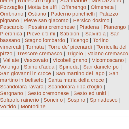
del re
|
Robecco d'oglio
|
Scannabue
|
Moscazzano
|
Pozzaglio
|
Motta baluffi
|
Offanengo
|
Olmeneta
|
Ombriano
|
Ostiano
|
Paderno ponchielli
|
Palazzo
pignano
|
Pieve san giacomo
|
Persico dosimo
|
Pescarolo
|
Pessina cremonese
|
Piadena
|
Pianengo
|
Pieranica
|
Pieve d'olmi
|
Sabbioni
|
Salvirola
|
San
bassano
|
Stagno lombardo
|
Ticengo
|
Torlino
vimercati
|
Tornata
|
Torre de' picenardi
|
Torricella del
pizzo
|
Trescore cremasco
|
Trigolo
|
Vaiano cremasco
|
Vailate
|
Vescovato
|
Vicobellignano
|
Vicomoscano
|
Volongo
|
Spino d'adda
|
Spineda
|
San daniele po
|
San giovanni in croce
|
San martino del lago
|
San
martino in beliseto
|
Santa maria della croce
|
Scandolara ravara
|
Scandolara ripa d'oglio
|
Sergnano
|
Sesto cremonese
|
Sesto ed uniti
|
Solarolo rainerio
|
Soncino
|
Sospiro
|
Spinadesco
|
Voltido
|
Montodine