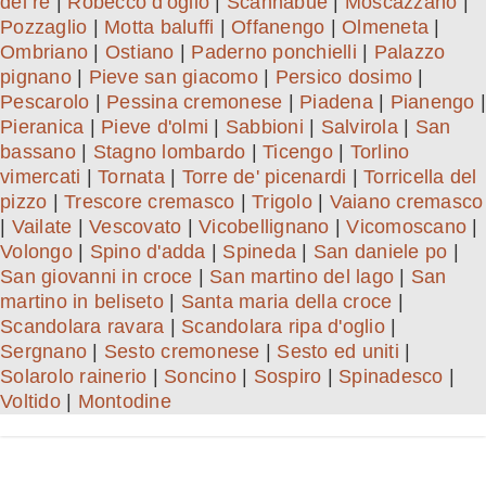
del re
|
Robecco d'oglio
|
Scannabue
|
Moscazzano
|
Pozzaglio
|
Motta baluffi
|
Offanengo
|
Olmeneta
|
Ombriano
|
Ostiano
|
Paderno ponchielli
|
Palazzo
pignano
|
Pieve san giacomo
|
Persico dosimo
|
Pescarolo
|
Pessina cremonese
|
Piadena
|
Pianengo
|
Pieranica
|
Pieve d'olmi
|
Sabbioni
|
Salvirola
|
San
bassano
|
Stagno lombardo
|
Ticengo
|
Torlino
vimercati
|
Tornata
|
Torre de' picenardi
|
Torricella del
pizzo
|
Trescore cremasco
|
Trigolo
|
Vaiano cremasco
|
Vailate
|
Vescovato
|
Vicobellignano
|
Vicomoscano
|
Volongo
|
Spino d'adda
|
Spineda
|
San daniele po
|
San giovanni in croce
|
San martino del lago
|
San
martino in beliseto
|
Santa maria della croce
|
Scandolara ravara
|
Scandolara ripa d'oglio
|
Sergnano
|
Sesto cremonese
|
Sesto ed uniti
|
Solarolo rainerio
|
Soncino
|
Sospiro
|
Spinadesco
|
Voltido
|
Montodine