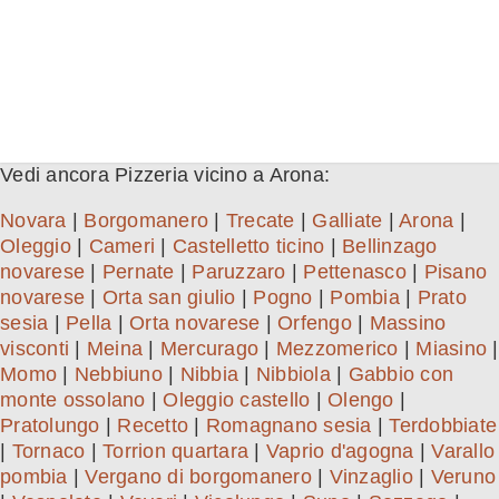
Vedi ancora Pizzeria vicino a Arona:
Novara
|
Borgomanero
|
Trecate
|
Galliate
|
Arona
|
Oleggio
|
Cameri
|
Castelletto ticino
|
Bellinzago
novarese
|
Pernate
|
Paruzzaro
|
Pettenasco
|
Pisano
novarese
|
Orta san giulio
|
Pogno
|
Pombia
|
Prato
sesia
|
Pella
|
Orta novarese
|
Orfengo
|
Massino
visconti
|
Meina
|
Mercurago
|
Mezzomerico
|
Miasino
|
Momo
|
Nebbiuno
|
Nibbia
|
Nibbiola
|
Gabbio con
monte ossolano
|
Oleggio castello
|
Olengo
|
Pratolungo
|
Recetto
|
Romagnano sesia
|
Terdobbiate
|
Tornaco
|
Torrion quartara
|
Vaprio d'agogna
|
Varallo
pombia
|
Vergano di borgomanero
|
Vinzaglio
|
Veruno