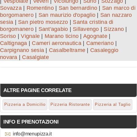
|
Vespolate
|
Veveri
|
Vicolungo
|
Suno
|
Sozzago
|
Sovazza
|
Romentino
|
San bernardino
|
San marco di
borgomanero
|
San maurizio d'opaglio
|
San nazzaro
sesia
|
San pietro mosezzo
|
Santa cristina di
borgomanero
|
Sant'agabio
|
Sillavengo
|
Sizzano
|
Soriso
|
Vignale
|
Marano ticino
|
Agognate
|
Caltignaga
|
Cameri aeronautica
|
Cameriano
|
Carpignano sesia
|
Casalbeltrame
|
Casaleggio
novara
|
Casalgiate
ALTRE PAGINE CORRELATE
Pizzeria a Domicilio
Pizzeria Ristorante
Pizzeria al Taglio
INFO E PRENOTAZIONI
info@menupizza.it