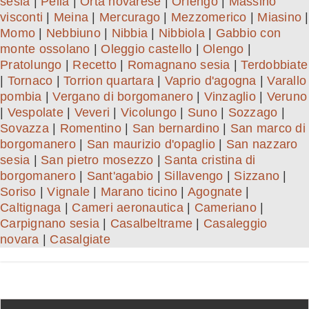
sesia
|
Pella
|
Orta novarese
|
Orfengo
|
Massino
visconti
|
Meina
|
Mercurago
|
Mezzomerico
|
Miasino
|
Momo
|
Nebbiuno
|
Nibbia
|
Nibbiola
|
Gabbio con
monte ossolano
|
Oleggio castello
|
Olengo
|
Pratolungo
|
Recetto
|
Romagnano sesia
|
Terdobbiate
|
Tornaco
|
Torrion quartara
|
Vaprio d'agogna
|
Varallo
pombia
|
Vergano di borgomanero
|
Vinzaglio
|
Veruno
|
Vespolate
|
Veveri
|
Vicolungo
|
Suno
|
Sozzago
|
Sovazza
|
Romentino
|
San bernardino
|
San marco di
borgomanero
|
San maurizio d'opaglio
|
San nazzaro
sesia
|
San pietro mosezzo
|
Santa cristina di
borgomanero
|
Sant'agabio
|
Sillavengo
|
Sizzano
|
Soriso
|
Vignale
|
Marano ticino
|
Agognate
|
Caltignaga
|
Cameri aeronautica
|
Cameriano
|
Carpignano sesia
|
Casalbeltrame
|
Casaleggio
novara
|
Casalgiate