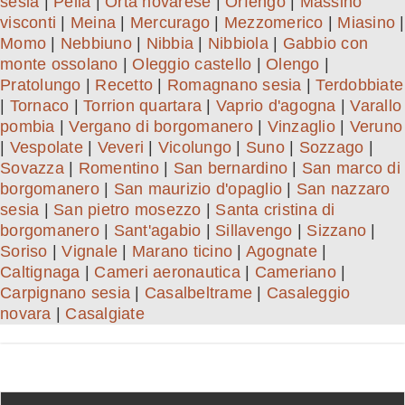
sesia
|
Pella
|
Orta novarese
|
Orfengo
|
Massino
visconti
|
Meina
|
Mercurago
|
Mezzomerico
|
Miasino
|
Momo
|
Nebbiuno
|
Nibbia
|
Nibbiola
|
Gabbio con
monte ossolano
|
Oleggio castello
|
Olengo
|
Pratolungo
|
Recetto
|
Romagnano sesia
|
Terdobbiate
|
Tornaco
|
Torrion quartara
|
Vaprio d'agogna
|
Varallo
pombia
|
Vergano di borgomanero
|
Vinzaglio
|
Veruno
|
Vespolate
|
Veveri
|
Vicolungo
|
Suno
|
Sozzago
|
Sovazza
|
Romentino
|
San bernardino
|
San marco di
borgomanero
|
San maurizio d'opaglio
|
San nazzaro
sesia
|
San pietro mosezzo
|
Santa cristina di
borgomanero
|
Sant'agabio
|
Sillavengo
|
Sizzano
|
Soriso
|
Vignale
|
Marano ticino
|
Agognate
|
Caltignaga
|
Cameri aeronautica
|
Cameriano
|
Carpignano sesia
|
Casalbeltrame
|
Casaleggio
novara
|
Casalgiate