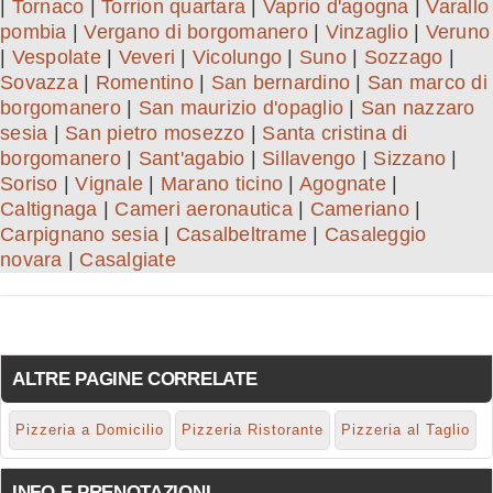
|
Tornaco
|
Torrion quartara
|
Vaprio d'agogna
|
Varallo
pombia
|
Vergano di borgomanero
|
Vinzaglio
|
Veruno
|
Vespolate
|
Veveri
|
Vicolungo
|
Suno
|
Sozzago
|
Sovazza
|
Romentino
|
San bernardino
|
San marco di
borgomanero
|
San maurizio d'opaglio
|
San nazzaro
sesia
|
San pietro mosezzo
|
Santa cristina di
borgomanero
|
Sant'agabio
|
Sillavengo
|
Sizzano
|
Soriso
|
Vignale
|
Marano ticino
|
Agognate
|
Caltignaga
|
Cameri aeronautica
|
Cameriano
|
Carpignano sesia
|
Casalbeltrame
|
Casaleggio
novara
|
Casalgiate
ALTRE PAGINE CORRELATE
Pizzeria a Domicilio
Pizzeria Ristorante
Pizzeria al Taglio
INFO E PRENOTAZIONI