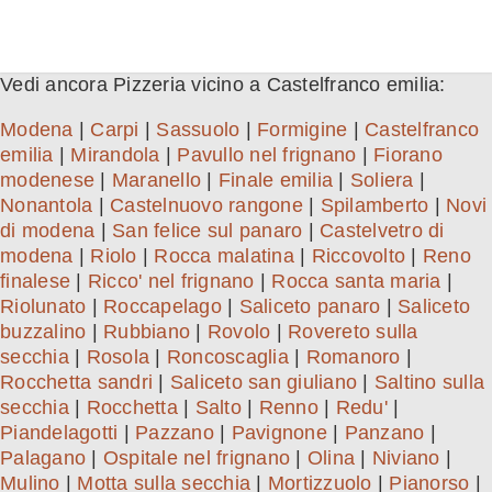
Vedi ancora Pizzeria vicino a Castelfranco emilia:
Modena
|
Carpi
|
Sassuolo
|
Formigine
|
Castelfranco
emilia
|
Mirandola
|
Pavullo nel frignano
|
Fiorano
modenese
|
Maranello
|
Finale emilia
|
Soliera
|
Nonantola
|
Castelnuovo rangone
|
Spilamberto
|
Novi
di modena
|
San felice sul panaro
|
Castelvetro di
modena
|
Riolo
|
Rocca malatina
|
Riccovolto
|
Reno
finalese
|
Ricco' nel frignano
|
Rocca santa maria
|
Riolunato
|
Roccapelago
|
Saliceto panaro
|
Saliceto
buzzalino
|
Rubbiano
|
Rovolo
|
Rovereto sulla
secchia
|
Rosola
|
Roncoscaglia
|
Romanoro
|
Rocchetta sandri
|
Saliceto san giuliano
|
Saltino sulla
secchia
|
Rocchetta
|
Salto
|
Renno
|
Redu'
|
Piandelagotti
|
Pazzano
|
Pavignone
|
Panzano
|
Palagano
|
Ospitale nel frignano
|
Olina
|
Niviano
|
Mulino
|
Motta sulla secchia
|
Mortizzuolo
|
Pianorso
|