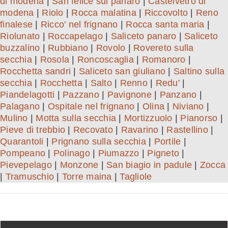
di modena
|
San felice sul panaro
|
Castelvetro di
modena
|
Riolo
|
Rocca malatina
|
Riccovolto
|
Reno
finalese
|
Ricco' nel frignano
|
Rocca santa maria
|
Riolunato
|
Roccapelago
|
Saliceto panaro
|
Saliceto
buzzalino
|
Rubbiano
|
Rovolo
|
Rovereto sulla
secchia
|
Rosola
|
Roncoscaglia
|
Romanoro
|
Rocchetta sandri
|
Saliceto san giuliano
|
Saltino sulla
secchia
|
Rocchetta
|
Salto
|
Renno
|
Redu'
|
Piandelagotti
|
Pazzano
|
Pavignone
|
Panzano
|
Palagano
|
Ospitale nel frignano
|
Olina
|
Niviano
|
Mulino
|
Motta sulla secchia
|
Mortizzuolo
|
Pianorso
|
Pieve di trebbio
|
Recovato
|
Ravarino
|
Rastellino
|
Quarantoli
|
Prignano sulla secchia
|
Portile
|
Pompeano
|
Polinago
|
Piumazzo
|
Pigneto
|
Pievepelago
|
Monzone
|
San biagio in padule
|
Zocca
|
Tramuschio
|
Torre maina
|
Tagliole