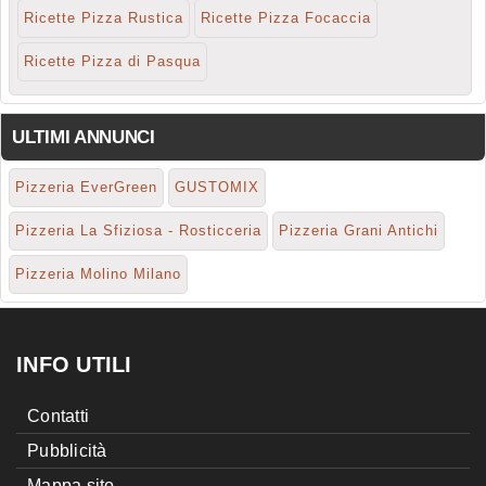
Ricette Pizza Rustica
Ricette Pizza Focaccia
Ricette Pizza di Pasqua
ULTIMI ANNUNCI
Pizzeria EverGreen
GUSTOMIX
Pizzeria La Sfiziosa - Rosticceria
Pizzeria Grani Antichi
Pizzeria Molino Milano
INFO UTILI
Contatti
Pubblicità
Mappa sito