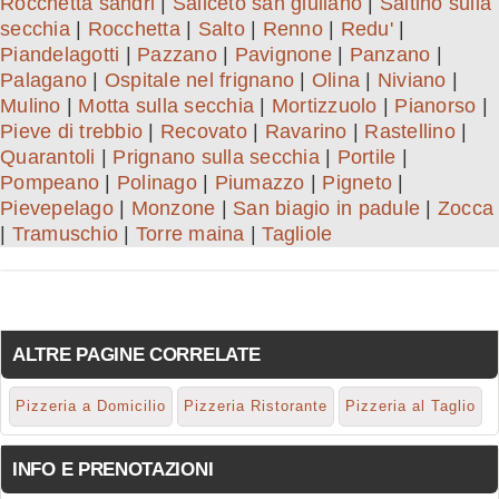
Rocchetta sandri
|
Saliceto san giuliano
|
Saltino sulla
secchia
|
Rocchetta
|
Salto
|
Renno
|
Redu'
|
Piandelagotti
|
Pazzano
|
Pavignone
|
Panzano
|
Palagano
|
Ospitale nel frignano
|
Olina
|
Niviano
|
Mulino
|
Motta sulla secchia
|
Mortizzuolo
|
Pianorso
|
Pieve di trebbio
|
Recovato
|
Ravarino
|
Rastellino
|
Quarantoli
|
Prignano sulla secchia
|
Portile
|
Pompeano
|
Polinago
|
Piumazzo
|
Pigneto
|
Pievepelago
|
Monzone
|
San biagio in padule
|
Zocca
|
Tramuschio
|
Torre maina
|
Tagliole
ALTRE PAGINE CORRELATE
Pizzeria a Domicilio
Pizzeria Ristorante
Pizzeria al Taglio
INFO E PRENOTAZIONI