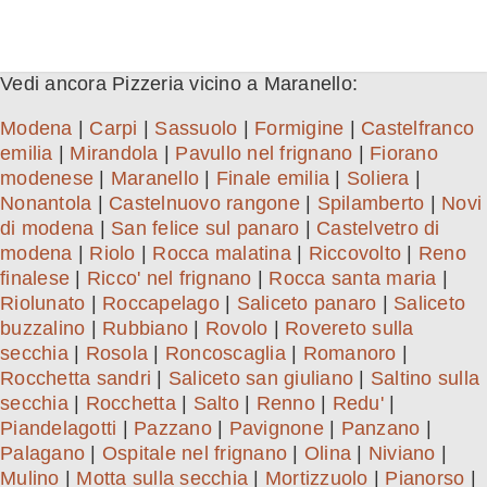
Vedi ancora Pizzeria vicino a Maranello:
Modena
|
Carpi
|
Sassuolo
|
Formigine
|
Castelfranco
emilia
|
Mirandola
|
Pavullo nel frignano
|
Fiorano
modenese
|
Maranello
|
Finale emilia
|
Soliera
|
Nonantola
|
Castelnuovo rangone
|
Spilamberto
|
Novi
di modena
|
San felice sul panaro
|
Castelvetro di
modena
|
Riolo
|
Rocca malatina
|
Riccovolto
|
Reno
finalese
|
Ricco' nel frignano
|
Rocca santa maria
|
Riolunato
|
Roccapelago
|
Saliceto panaro
|
Saliceto
buzzalino
|
Rubbiano
|
Rovolo
|
Rovereto sulla
secchia
|
Rosola
|
Roncoscaglia
|
Romanoro
|
Rocchetta sandri
|
Saliceto san giuliano
|
Saltino sulla
secchia
|
Rocchetta
|
Salto
|
Renno
|
Redu'
|
Piandelagotti
|
Pazzano
|
Pavignone
|
Panzano
|
Palagano
|
Ospitale nel frignano
|
Olina
|
Niviano
|
Mulino
|
Motta sulla secchia
|
Mortizzuolo
|
Pianorso
|