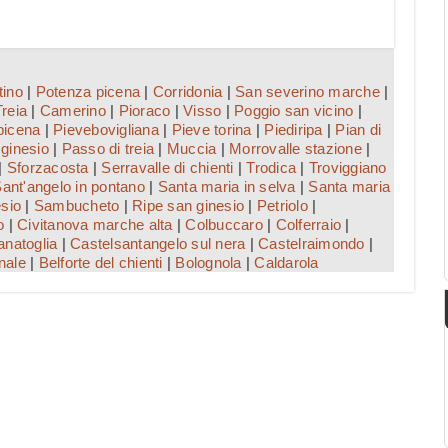
tino
|
Potenza picena
|
Corridonia
|
San severino marche
|
Treia
|
Camerino
|
Pioraco
|
Visso
|
Poggio san vicino
|
picena
|
Pievebovigliana
|
Pieve torina
|
Piediripa
|
Pian di
ginesio
|
Passo di treia
|
Muccia
|
Morrovalle stazione
|
|
Sforzacosta
|
Serravalle di chienti
|
Trodica
|
Troviggiano
ant'angelo in pontano
|
Santa maria in selva
|
Santa maria
sio
|
Sambucheto
|
Ripe san ginesio
|
Petriolo
|
o
|
Civitanova marche alta
|
Colbuccaro
|
Colferraio
|
natoglia
|
Castelsantangelo sul nera
|
Castelraimondo
|
nale
|
Belforte del chienti
|
Bolognola
|
Caldarola