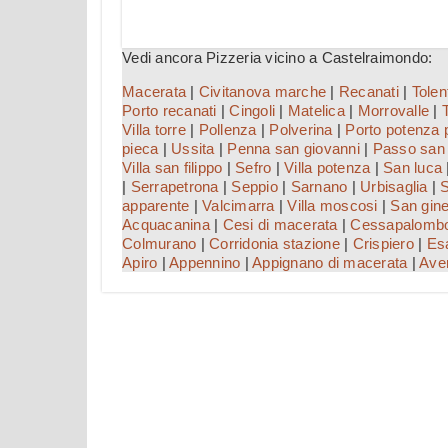
Vedi ancora Pizzeria vicino a Castelraimondo:
Macerata
|
Civitanova marche
|
Recanati
|
Tolen
Porto recanati
|
Cingoli
|
Matelica
|
Morrovalle
|
Villa torre
|
Pollenza
|
Polverina
|
Porto potenza 
pieca
|
Ussita
|
Penna san giovanni
|
Passo san 
Villa san filippo
|
Sefro
|
Villa potenza
|
San luca
|
Serrapetrona
|
Seppio
|
Sarnano
|
Urbisaglia
|
S
apparente
|
Valcimarra
|
Villa moscosi
|
San gine
Acquacanina
|
Cesi di macerata
|
Cessapalomb
Colmurano
|
Corridonia stazione
|
Crispiero
|
Esa
Apiro
|
Appennino
|
Appignano di macerata
|
Ave