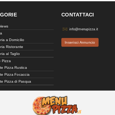
GORIE
CONTATTACI
 News
info@menupizza.it
ia
ria a Domicilio
Inserisci Annuncio
ria Ristorante
ria al Taglio
e Pizza
te Pizza Rustica
tte Pizza Focaccia
tte Pizza di Pasqua