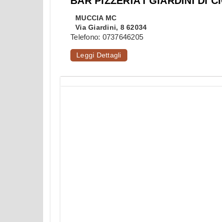
BAR PIZZERIA I GIARDINI DI 
MUCCIA
MC
Via Giardini, 8 62034
Telefono:
0737646205
Leggi Dettagli