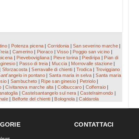
tino
|
Potenza picena
|
Corridonia
|
San severino marche
|
Treia
|
Camerino
|
Pioraco
|
Visso
|
Poggio san vicino
|
picena
|
Pievebovigliana
|
Pieve torina
|
Piediripa
|
Pian di
ginesio
|
Passo di treia
|
Muccia
|
Morrovalle stazione
|
|
Sforzacosta
|
Serravalle di chienti
|
Trodica
|
Troviggiano
ant'angelo in pontano
|
Santa maria in selva
|
Santa maria
sio
|
Sambucheto
|
Ripe san ginesio
|
Petriolo
|
o
|
Civitanova marche alta
|
Colbuccaro
|
Colferraio
|
natoglia
|
Castelsantangelo sul nera
|
Castelraimondo
|
nale
|
Belforte del chienti
|
Bolognola
|
Caldarola
GORIE
CONTATTACI
 News