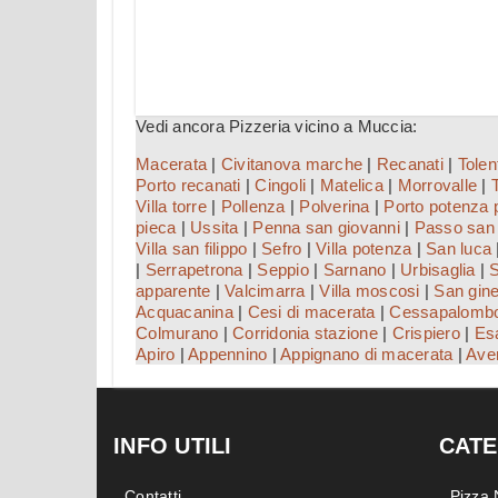
Vedi ancora Pizzeria vicino a Muccia:
Macerata
|
Civitanova marche
|
Recanati
|
Tolen
Porto recanati
|
Cingoli
|
Matelica
|
Morrovalle
|
Villa torre
|
Pollenza
|
Polverina
|
Porto potenza 
pieca
|
Ussita
|
Penna san giovanni
|
Passo san 
Villa san filippo
|
Sefro
|
Villa potenza
|
San luca
|
Serrapetrona
|
Seppio
|
Sarnano
|
Urbisaglia
|
S
apparente
|
Valcimarra
|
Villa moscosi
|
San gine
Acquacanina
|
Cesi di macerata
|
Cessapalomb
Colmurano
|
Corridonia stazione
|
Crispiero
|
Esa
Apiro
|
Appennino
|
Appignano di macerata
|
Ave
INFO UTILI
CATE
Contatti
Pizza