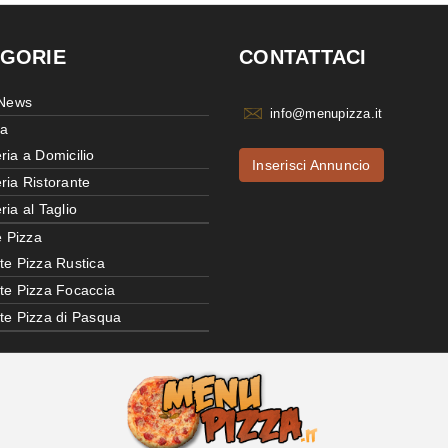
GORIE
CONTATTACI
 News
info@menupizza.it
ia
ria a Domicilio
Inserisci Annuncio
ria Ristorante
ria al Taglio
e Pizza
te Pizza Rustica
tte Pizza Focaccia
tte Pizza di Pasqua