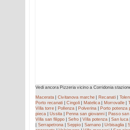
Vedi ancora Pizzeria vicino a Corridonia stazion
Macerata
|
Civitanova marche
|
Recanati
|
Tolen
Porto recanati
|
Cingoli
|
Matelica
|
Morrovalle
|
Villa torre
|
Pollenza
|
Polverina
|
Porto potenza 
pieca
|
Ussita
|
Penna san giovanni
|
Passo san 
Villa san filippo
|
Sefro
|
Villa potenza
|
San luca
|
Serrapetrona
|
Seppio
|
Sarnano
|
Urbisaglia
|
S