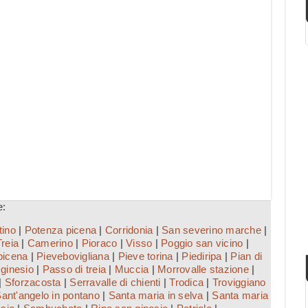
e:
tino
|
Potenza picena
|
Corridonia
|
San severino marche
|
Treia
|
Camerino
|
Pioraco
|
Visso
|
Poggio san vicino
|
picena
|
Pievebovigliana
|
Pieve torina
|
Piediripa
|
Pian di
ginesio
|
Passo di treia
|
Muccia
|
Morrovalle stazione
|
|
Sforzacosta
|
Serravalle di chienti
|
Trodica
|
Troviggiano
ant'angelo in pontano
|
Santa maria in selva
|
Santa maria