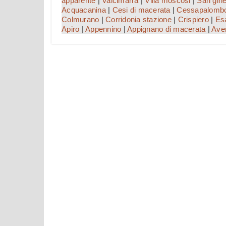
apparente
|
Valcimarra
|
Villa moscosi
|
San gine
Acquacanina
|
Cesi di macerata
|
Cessapalomb
Colmurano
|
Corridonia stazione
|
Crispiero
|
Esa
Apiro
|
Appennino
|
Appignano di macerata
|
Ave