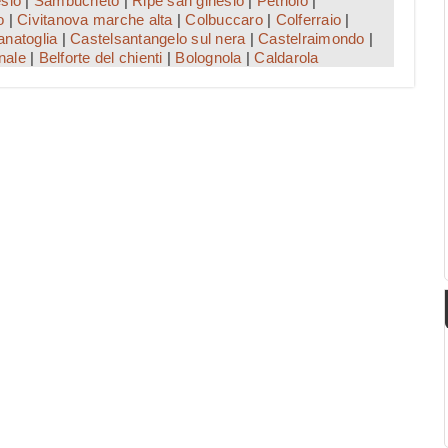
sio
|
Sambucheto
|
Ripe san ginesio
|
Petriolo
|
o
|
Civitanova marche alta
|
Colbuccaro
|
Colferraio
|
natoglia
|
Castelsantangelo sul nera
|
Castelraimondo
|
nale
|
Belforte del chienti
|
Bolognola
|
Caldarola