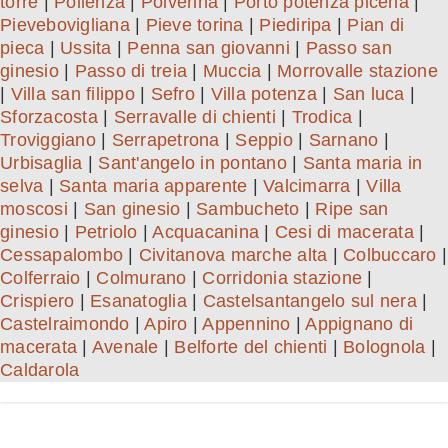
torre
|
Pollenza
|
Polverina
|
Porto potenza picena
|
Pievebovigliana
|
Pieve torina
|
Piediripa
|
Pian di
pieca
|
Ussita
|
Penna san giovanni
|
Passo san
ginesio
|
Passo di treia
|
Muccia
|
Morrovalle stazione
|
Villa san filippo
|
Sefro
|
Villa potenza
|
San luca
|
Sforzacosta
|
Serravalle di chienti
|
Trodica
|
Troviggiano
|
Serrapetrona
|
Seppio
|
Sarnano
|
Urbisaglia
|
Sant'angelo in pontano
|
Santa maria in
selva
|
Santa maria apparente
|
Valcimarra
|
Villa
moscosi
|
San ginesio
|
Sambucheto
|
Ripe san
ginesio
|
Petriolo
|
Acquacanina
|
Cesi di macerata
|
Cessapalombo
|
Civitanova marche alta
|
Colbuccaro
|
Colferraio
|
Colmurano
|
Corridonia stazione
|
Crispiero
|
Esanatoglia
|
Castelsantangelo sul nera
|
Castelraimondo
|
Apiro
|
Appennino
|
Appignano di
macerata
|
Avenale
|
Belforte del chienti
|
Bolognola
|
Caldarola