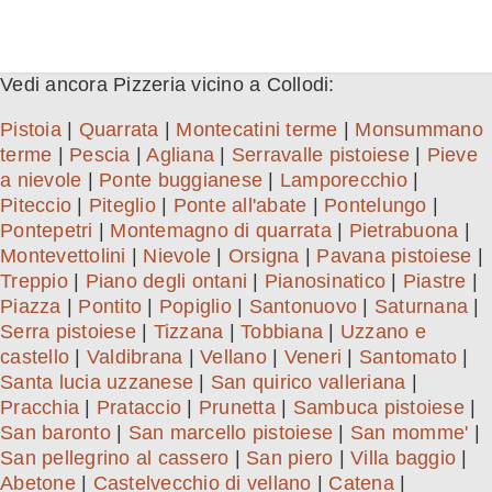
Vedi ancora Pizzeria vicino a Collodi:
Pistoia
|
Quarrata
|
Montecatini terme
|
Monsummano
terme
|
Pescia
|
Agliana
|
Serravalle pistoiese
|
Pieve
a nievole
|
Ponte buggianese
|
Lamporecchio
|
Piteccio
|
Piteglio
|
Ponte all'abate
|
Pontelungo
|
Pontepetri
|
Montemagno di quarrata
|
Pietrabuona
|
Montevettolini
|
Nievole
|
Orsigna
|
Pavana pistoiese
|
Treppio
|
Piano degli ontani
|
Pianosinatico
|
Piastre
|
Piazza
|
Pontito
|
Popiglio
|
Santonuovo
|
Saturnana
|
Serra pistoiese
|
Tizzana
|
Tobbiana
|
Uzzano e
castello
|
Valdibrana
|
Vellano
|
Veneri
|
Santomato
|
Santa lucia uzzanese
|
San quirico valleriana
|
Pracchia
|
Prataccio
|
Prunetta
|
Sambuca pistoiese
|
San baronto
|
San marcello pistoiese
|
San momme'
|
San pellegrino al cassero
|
San piero
|
Villa baggio
|
Abetone
|
Castelvecchio di vellano
|
Catena
|