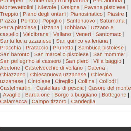
Pontepetri
|
Montemagno di quarrata
|
Pietrabuona
|
Montevettolini
|
Nievole
|
Orsigna
|
Pavana pistoiese
|
Treppio
|
Piano degli ontani
|
Pianosinatico
|
Piastre
|
Piazza
|
Pontito
|
Popiglio
|
Santonuovo
|
Saturnana
|
Serra pistoiese
|
Tizzana
|
Tobbiana
|
Uzzano e
castello
|
Valdibrana
|
Vellano
|
Veneri
|
Santomato
|
Santa lucia uzzanese
|
San quirico valleriana
|
Pracchia
|
Prataccio
|
Prunetta
|
Sambuca pistoiese
|
San baronto
|
San marcello pistoiese
|
San momme'
|
San pellegrino al cassero
|
San piero
|
Villa baggio
|
Abetone
|
Castelvecchio di vellano
|
Catena
|
Chiazzano
|
Chiesanuova uzzanese
|
Chiesina
uzzanese
|
Cintolese
|
Cireglio
|
Collina
|
Collodi
|
Castelmartini
|
Castellare di pescia
|
Casore del monte
|
Avaglio
|
Bardalone
|
Borgo a buggiano
|
Bottegone
|
Calamecca
|
Campo tizzoro
|
Candeglia