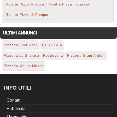
Ricette Pizza Rustica
Ricette Pizza Focaccia
Ricette Pizza di Pasqua
ULTIMI ANNUNCI
Pizzeria EverGreen
GUSTOMIX
Pizzeria La Sfiziosa - Rosticceria
Pizzeria Grani Antichi
Pizzeria Molino Milano
INFO UTILI
Contatti
Pubblicità
Mappa sito